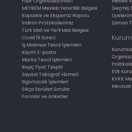
Fuar Organizasyonları
Meslek K
MEYBEM Mesleki Yeterlilik Belgesi
Geçmiş 
Kapasite ve Ekspertiz Raporu
Üyelerim
İndirim Protokollerimiz
Zaman T
Türk Malı ve Yerli Malı Belgesi
Kurum
Covid 19 Süreci
İş Makinesi Tescil İşlemleri
Kurumsal
Kayıtlı E-posta
Organiz
Marka Tescil İşlemleri
Politikal
Rayiç Fiyat Tespiti
Etik Kura
Sayısal Takograf Hizmeti
KVKK Me
Sigortacılık İşlemleri
Mevzuat
Sıkça Sorulan Sorular
Formlar ve Anketler