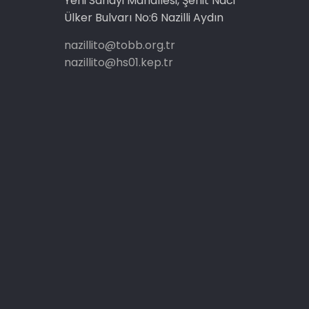
Yeni Sanayi Mahallesi, Şehit Naci
Ülker Bulvarı No:6 Nazilli Aydın
nazillito@tobb.org.tr
nazillito@hs01.kep.tr