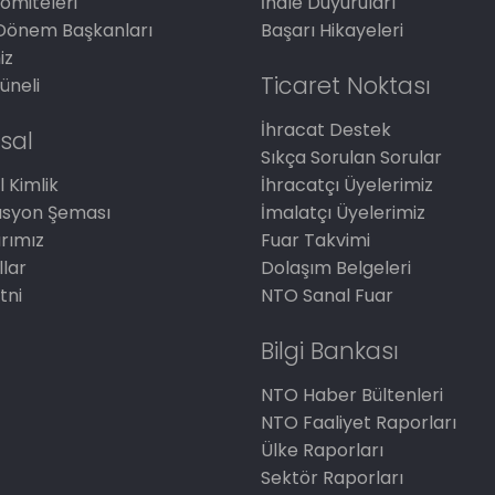
omiteleri
İhale Duyuruları
Dönem Başkanları
Başarı Hikayeleri
iz
Ticaret Noktası
üneli
İhracat Destek
sal
Sıkça Sorulan Sorular
 Kimlik
İhracatçı Üyelerimiz
asyon Şeması
İmalatçı Üyelerimiz
arımız
Fuar Takvimi
llar
Dolaşım Belgeleri
tni
NTO Sanal Fuar
Bilgi Bankası
NTO Haber Bültenleri
NTO Faaliyet Raporları
Ülke Raporları
Sektör Raporları