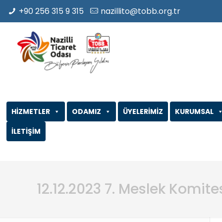
+90 256 315 9 315
nazillito@tobb.org.tr
HİZMETLER
ODAMIZ
ÜYELERİMİZ
KURUMSAL
İLETİŞİM
12.12.2023 7. Meslek Komite