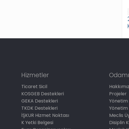
Hizmetler
Odamı
Ticaret Sicil
Hakkımı
KOSGEB Destekleri
Projeler
GEKA Destekleri
Yönetim 
TKDK Destekleri
Yönetim 
İŞKUR Hizmet Noktası
Meclis Üy
K Yetki Belgesi
Disiplin 