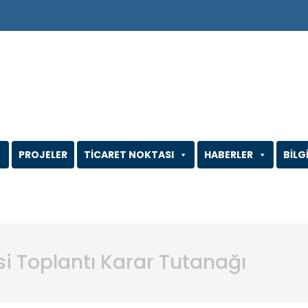
PROJELER
TİCARET NOKTASI
HABERLER
BİLG
si Toplantı Karar Tutanağı