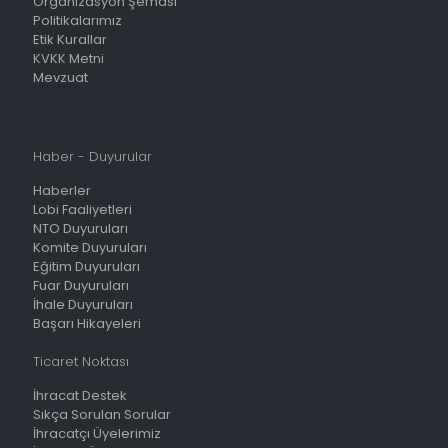
Organizasyon Şeması
Politikalarımız
Etik Kurallar
KVKK Metni
Mevzuat
Haber - Duyurular
Haberler
Lobi Faaliyetleri
NTO Duyuruları
Komite Duyuruları
Eğitim Duyuruları
Fuar Duyuruları
İhale Duyuruları
Başarı Hikayeleri
Ticaret Noktası
İhracat Destek
Sıkça Sorulan Sorular
İhracatçı Üyelerimiz