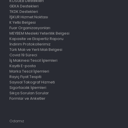
KOSGEB Destekleri
GEKA Destekleri
TKDK Destekleri
İŞKUR Hizmet Noktası
K Yetki Belgesi
Fuar Organizasyonları
MEYBEM Mesleki Yeterlilik Belgesi
Kapasite ve Ekspertiz Raporu
İndirim Protokollerimiz
Türk Malı ve Yerli Malı Belgesi
Covid 19 Süreci
İş Makinesi Tescil İşlemleri
Kayıtlı E-posta
Marka Tescil İşlemleri
Rayiç Fiyat Tespiti
Sayısal Takograf Hizmeti
Sigortacılık İşlemleri
Sıkça Sorulan Sorular
Formlar ve Anketler
Odamız