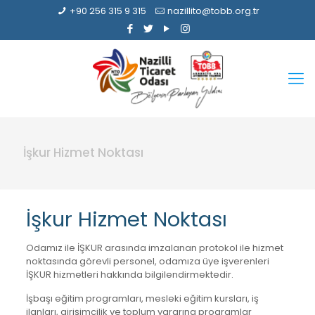
+90 256 315 9 315
nazillito@tobb.org.tr
İşkur Hizmet Noktası
İşkur Hizmet Noktası
Odamız ile İŞKUR arasında imzalanan protokol ile hizmet
noktasında görevli personel, odamıza üye işverenleri
İŞKUR hizmetleri hakkında bilgilendirmektedir.
İşbaşı eğitim programları, mesleki eğitim kursları, iş
ilanları, girişimcilik ve toplum yararına programlar