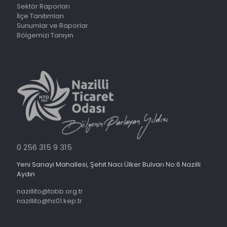
Sektör Raporları
İlçe Tanıtımları
Sunumlar ve Raporlar
Bölgemizi Tanıyın
0 256 315 9 315
Yeni Sanayi Mahallesi, Şehit Naci Ülker Bulvarı No:6 Nazilli
Aydın
nazillito@tobb.org.tr
nazillito@hs01.kep.tr