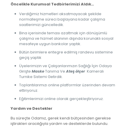
Öncelikle Kurumsal Tedbirlerimizi Aldık…
Verdiğimiz hizmetleri aksatmayacak şekilde
normalleşme süreci başlayana kadar çalışma
saatlerimizi güncelledik.
Bina içerisinde teması azaltmak için dönüşümlü
çalışma ve hizmet alanının dışında korunaklı sosyal
mesafeye uygun bankolar yaptık.
Bütün birimlere entegre edilmiş randevu sistemine
geçiş yaptık
Üyelerimizin ve Çalışanlarımızın Sağlığı İçin Odaya
Girişte
Maske
Tanıma Ve
Ateş ölçer
Kameralı
Turnike Sistemi Getirdik.
Toplantılarımızı online platformlar üzerinden devam
ettiriyoruz.
Eğitimlerimizi online olarak gerçekleştiriyoruz.
Yardım ve Destekler
Bu süreçte Odamız, gerek kendi bütçesinden gerekse
iştirakleri aracılığıyla yardım ve desteklerde bulundu.