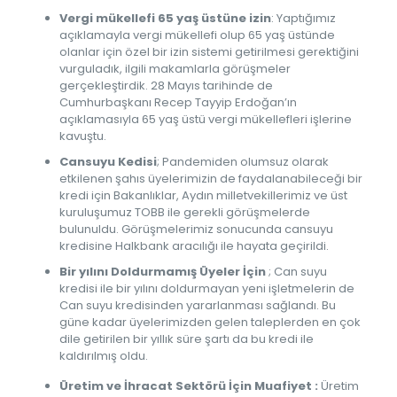
Vergi mükellefi 65 yaş üstüne izin
: Yaptığımız
açıklamayla vergi mükellefi olup 65 yaş üstünde
olanlar için özel bir izin sistemi getirilmesi gerektiğini
vurguladık, ilgili makamlarla görüşmeler
gerçekleştirdik. 28 Mayıs tarihinde de
Cumhurbaşkanı Recep Tayyip Erdoğan’ın
açıklamasıyla 65 yaş üstü vergi mükellefleri işlerine
kavuştu.
Cansuyu Kedisi
; Pandemiden olumsuz olarak
etkilenen şahıs üyelerimizin de faydalanabileceği bir
kredi için Bakanlıklar, Aydın milletvekillerimiz ve üst
kuruluşumuz TOBB ile gerekli görüşmelerde
bulunuldu. Görüşmelerimiz sonucunda cansuyu
kredisine Halkbank aracılığı ile hayata geçirildi.
Bir yılını Doldurmamış Üyeler İçin
; Can suyu
kredisi ile bir yılını doldurmayan yeni işletmelerin de
Can suyu kredisinden yararlanması sağlandı. Bu
güne kadar üyelerimizden gelen taleplerden en çok
dile getirilen bir yıllık süre şartı da bu kredi ile
kaldırılmış oldu.
Üretim ve İhracat Sektörü İçin Muafiyet :
Üretim