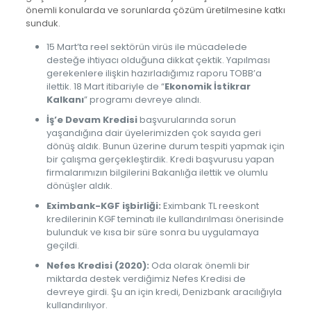
önemli konularda ve sorunlarda çözüm üretilmesine katkı
sunduk.
15 Mart’ta reel sektörün virüs ile mücadelede
desteğe ihtiyacı olduğuna dikkat çektik. Yapılması
gerekenlere ilişkin hazırladığımız raporu TOBB’a
ilettik. 18 Mart itibariyle de “
Ekonomik İstikrar
Kalkanı
” programı devreye alındı.
İş’e Devam Kredisi
başvurularında sorun
yaşandığına dair üyelerimizden çok sayıda geri
dönüş aldık. Bunun üzerine durum tespiti yapmak için
bir çalışma gerçekleştirdik. Kredi başvurusu yapan
firmalarımızın bilgilerini Bakanlığa ilettik ve olumlu
dönüşler aldık.
Eximbank-KGF işbirliği:
Eximbank TL reeskont
kredilerinin KGF teminatı ile kullandırılması önerisinde
bulunduk ve kısa bir süre sonra bu uygulamaya
geçildi.
Nefes Kredisi (2020):
Oda olarak önemli bir
miktarda destek verdiğimiz Nefes Kredisi de
devreye girdi. Şu an için kredi, Denizbank aracılığıyla
kullandırılıyor.