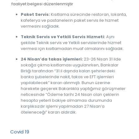
faaliyet belgesi düzenlenmiştir
Paket Servis:
Kısıtlama sürecinde restoran, lokanta,
kafeterya ve pastanelerin paket servis ile hizmet
vermesini sağladık.
Teknik Servis ve Yetkili Servis Hizmeti:
Aynı
şekilde Teknik servis ve Yetkili servislerinde hizmet
vermesi için kısıtlamadan muaf olmalarını sağladık.
24 Nisan’da takas işlemleri:
23-26 Nisan 31 ilde
sokağa çıkma kısıtlaması uygulanırken, Bankalar
Birliği tarafından “31 il dışında kalan şehirlerdeki
banka şubelerinde nakit, takas ve EFT işlemleri
yapılabilecek” kararı alınmıştı. Bunun üzerine
harekete geçerek Bakanlıkla yaptığımız görüşmeler
neticesinde “Ödeme tarihi 24 Nisan olan çeklerin
hesapta yeterli bakiye olmaması durumunda
karşılıksızdır işlemi yapılmadan 27 Nisan’a
öteleneceği” kararı aldırdık.
Covid 19