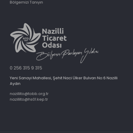
Bölgemizi Tanıyın
0 256 315 9 315
Yeni Sanayi Mahallesi, Şehit Naci Ülker Bulvarı No:6 Nazilli
Aydın
nazillito@tobb.org.tr
nazillito@hs01.kep.tr