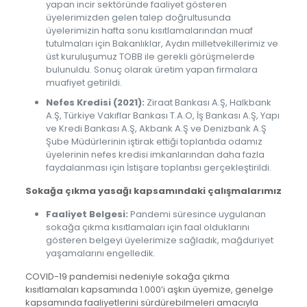
yapan incir sektöründe faaliyet gösteren
üyelerimizden gelen talep doğrultusunda
üyelerimizin hafta sonu kısıtlamalarından muaf
tutulmaları için Bakanlıklar, Aydın milletvekillerimiz ve
üst kuruluşumuz TOBB ile gerekli görüşmelerde
bulunuldu. Sonuç olarak üretim yapan firmalara
muafiyet getirildi.
Nefes Kredisi (2021):
Ziraat Bankası A.Ş, Halkbank
A.Ş, Türkiye Vakıflar Bankası T.A.O, İş Bankası A.Ş, Yapı
ve Kredi Bankası A.Ş, Akbank A.Ş ve Denizbank A.Ş
Şube Müdürlerinin iştirak ettiği toplantıda odamız
üyelerinin nefes kredisi imkanlarından daha fazla
faydalanması için İstişare toplantısı gerçekleştirildi.
Sokağa çıkma yasağı kapsamındaki çalışmalarımız
Faaliyet Belgesi:
Pandemi süresince uygulanan
sokağa çıkma kısıtlamaları için faal olduklarını
gösteren belgeyi üyelerimize sağladık, mağduriyet
yaşamalarını engelledik.
COVID-19 pandemisi nedeniyle sokağa çıkma
kısıtlamaları kapsamında 1.000’i aşkın üyemize, genelge
kapsamında faaliyetlerini sürdürebilmeleri amacıyla