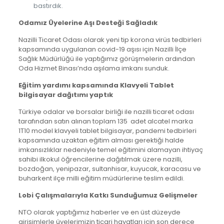
bastırdık.
Odamız Üyelerine Aşı Desteği Sağladık
Nazilli Ticaret Odası olarak yeni tip korona virüs tedbirleri
kapsamında uygulanan covid-19 aşısı için Nazilli İlçe
Sağlık Müdürlüğü ile yaptığımız görüşmelerin ardından
Oda Hizmet Binası’nda aşılama imkanı sunduk.
Eğitim yardımı kapsamında Klavyeli Tablet
bilgisayar dağıtımı yaptık
Türkiye odalar ve borsalar birliği ile nazilli ticaret odası
tarafından satın alınan toplam 135 adet alcatel marka
1T10 model klavyeli tablet bilgisayar, pandemi tedbirleri
kapsamında uzaktan eğitim alması gerektiği halde
imkansızlıklar nedeniyle temel eğitimini alamayan ihtiyaç
sahibi ilkokul öğrencilerine dağıtılmak üzere nazilli,
bozdoğan, yenipazar, sultanhisar, kuyucak, karacasu ve
buharkent ilçe milli eğitim müdürlerine teslim edildi.
Lobi Çalışmalarıyla Katkı Sunduğumuz Gelişmeler
NTO olarak yaptığımız haberler ve en üst düzeyde
girişimlerle üyelerimizin ticari hayatları için son derece