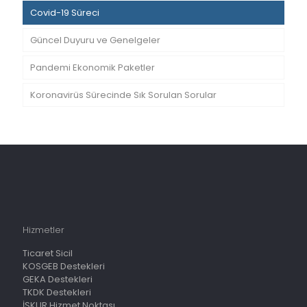
Covid-19 Süreci
Güncel Duyuru ve Genelgeler
Pandemi Ekonomik Paketler
Koronavirüs Sürecinde Sık Sorulan Sorular
Hizmetler
Ticaret Sicil
KOSGEB Destekleri
GEKA Destekleri
TKDK Destekleri
İŞKUR Hizmet Noktası