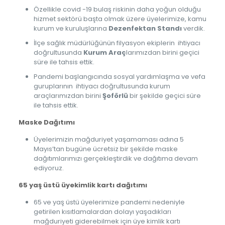
Özellikle covid -19 bulaş riskinin daha yoğun olduğu
hizmet sektörü başta olmak üzere üyelerimize, kamu
kurum ve kuruluşlarına
Dezenfektan Standı
verdik.
İlçe sağlık müdürlüğünün filyasyon ekiplerin ihtiyacı
doğrultusunda
Kurum Araç
larımızdan birini geçici
süre ile tahsis ettik.
Pandemi başlangıcında sosyal yardımlaşma ve vefa
guruplarının ihtiyacı doğrultusunda kurum
araçlarımızdan birini
Şoförlü
bir şekilde geçici süre
ile tahsis ettik.
Maske Dağıtımı
Üyelerimizin mağduriyet yaşamaması adına 5
Mayıs’tan bugüne ücretsiz bir şekilde maske
dağıtımlarımızı gerçekleştirdik ve dağıtıma devam
ediyoruz.
65 yaş üstü üyekimlik kartı dağıtımı
65 ve yaş üstü üyelerimize pandemi nedeniyle
getirilen kısıtlamalardan dolayı yaşadıkları
mağduriyeti giderebilmek için üye kimlik kartı