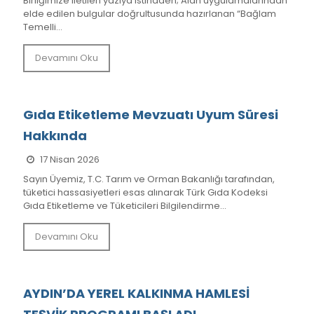
Birliğimize iletilen yazıya istinaden; Alan uygulamalarından
elde edilen bulgular doğrultusunda hazırlanan “Bağlam
Temelli...
Devamını Oku
Gıda Etiketleme Mevzuatı Uyum Süresi
Hakkında
17 Nisan 2026
Sayın Üyemiz, T.C. Tarım ve Orman Bakanlığı tarafından,
tüketici hassasiyetleri esas alınarak Türk Gıda Kodeksi
Gıda Etiketleme ve Tüketicileri Bilgilendirme...
Devamını Oku
AYDIN’DA YEREL KALKINMA HAMLESİ