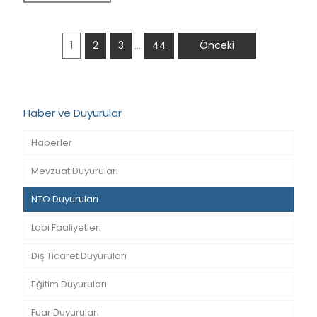
1
2
3
44
Önceki
…
Haber ve Duyurular
Haberler
Mevzuat Duyuruları
NTO Duyuruları
Lobi Faaliyetleri
Dış Ticaret Duyuruları
Eğitim Duyuruları
Fuar Duyuruları