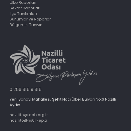
Ülke Raporları
Sektör Raporları
İlçe Tanıtımları
Sunumlar ve Raporlar
Bölgemizi Tanıyın
0 256 315 9 315
Yeni Sanayi Mahallesi, Şehit Naci Ülker Bulvarı No:6 Nazilli
Aydın
nazillito@tobb.org.tr
nazillito@hs01.kep.tr