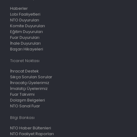
Haberler
Lobi Faaliyetleri
NTO Duyuruları
Komite Duyuruları
Eğitim Duyuruları
Fuar Duyuruları
İhale Duyuruları
Başarı Hikayeleri
Ticaret Noktası
İhracat Destek
Sıkça Sorulan Sorular
İhracatçı Üyelerimiz
İmalatçı Üyelerimiz
Fuar Takvimi
Dolaşım Belgeleri
NTO Sanal Fuar
Bilgi Bankası
NTO Haber Bültenleri
NTO Faaliyet Raporları