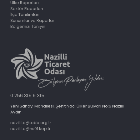
Ülke Raporları
Sektör Raporları
İlçe Tanıtımları
Sunumlar ve Raporlar
Bölgemizi Tanıyın
0 256 315 9 315
Yeni Sanayi Mahallesi, Şehit Naci Ülker Bulvarı No:6 Nazilli
Aydın
nazillito@tobb.org.tr
nazillito@hs01.kep.tr