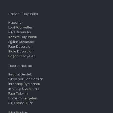
Haber - Duyurular
Haberler
Lobi Faaliyetleri
NTO Duyuruları
Komite Duyuruları
Eğitim Duyuruları
Fuar Duyuruları
İhale Duyuruları
Başarı Hikayeleri
Ticaret Noktası
İhracat Destek
Sıkça Sorulan Sorular
İhracatçı Üyelerimiz
İmalatçı Üyelerimiz
Fuar Takvimi
Dolaşım Belgeleri
NTO Sanal Fuar
Bilgi Bankası