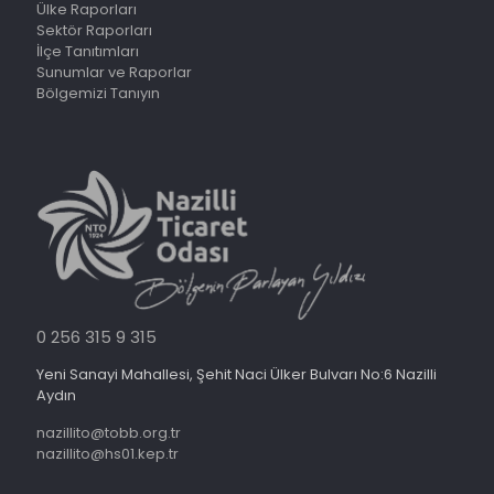
Ülke Raporları
Sektör Raporları
İlçe Tanıtımları
Sunumlar ve Raporlar
Bölgemizi Tanıyın
0 256 315 9 315
Yeni Sanayi Mahallesi, Şehit Naci Ülker Bulvarı No:6 Nazilli
Aydın
nazillito@tobb.org.tr
nazillito@hs01.kep.tr