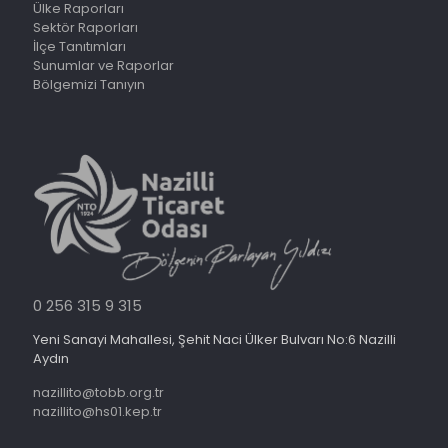
Ülke Raporları
Sektör Raporları
İlçe Tanıtımları
Sunumlar ve Raporlar
Bölgemizi Tanıyın
0 256 315 9 315
Yeni Sanayi Mahallesi, Şehit Naci Ülker Bulvarı No:6 Nazilli
Aydın
nazillito@tobb.org.tr
nazillito@hs01.kep.tr