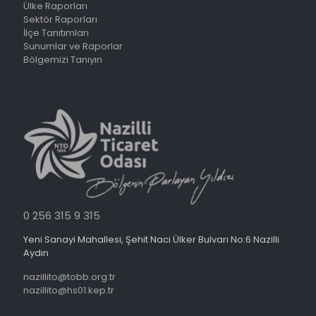
Ülke Raporları
Sektör Raporları
İlçe Tanıtımları
Sunumlar ve Raporlar
Bölgemizi Tanıyın
0 256 315 9 315
Yeni Sanayi Mahallesi, Şehit Naci Ülker Bulvarı No:6 Nazilli
Aydın
nazillito@tobb.org.tr
nazillito@hs01.kep.tr