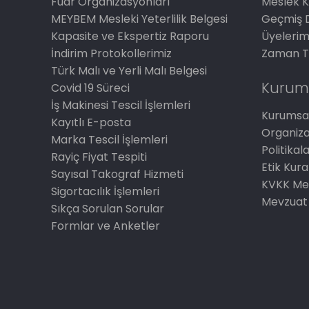
Fuar Organizasyonları
Meslek K
MEYBEM Mesleki Yeterlilik Belgesi
Geçmiş 
Kapasite ve Ekspertiz Raporu
Üyelerim
İndirim Protokollerimiz
Zaman T
Türk Malı ve Yerli Malı Belgesi
Kurum
Covid 19 Süreci
İş Makinesi Tescil İşlemleri
Kurumsal
Kayıtlı E-posta
Organiz
Marka Tescil İşlemleri
Politikal
Rayiç Fiyat Tespiti
Etik Kura
Sayısal Takograf Hizmeti
KVKK Me
Sigortacılık İşlemleri
Mevzuat
Sıkça Sorulan Sorular
Formlar ve Anketler