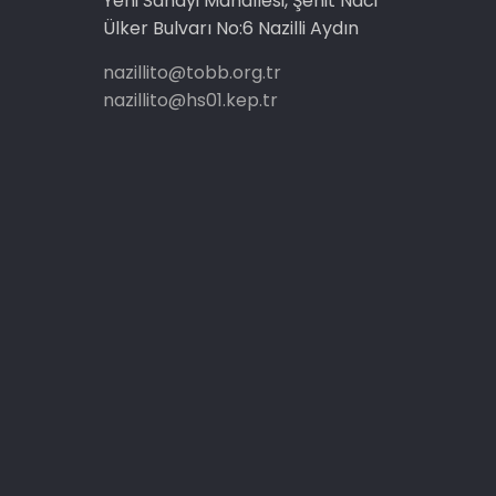
Yeni Sanayi Mahallesi, Şehit Naci
Ülker Bulvarı No:6 Nazilli Aydın
nazillito@tobb.org.tr
nazillito@hs01.kep.tr