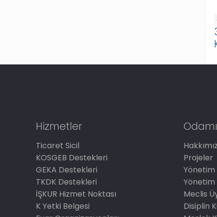
Hizmetler
Odamı
Ticaret Sicil
Hakkımı
KOSGEB Destekleri
Projeler
GEKA Destekleri
Yönetim 
TKDK Destekleri
Yönetim 
İŞKUR Hizmet Noktası
Meclis Üy
K Yetki Belgesi
Disiplin 