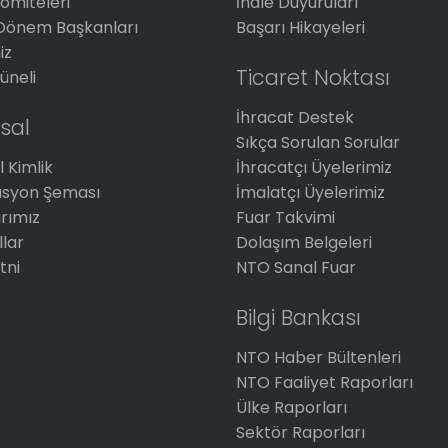
omiteleri
İhale Duyuruları
Dönem Başkanları
Başarı Hikayeleri
iz
Ticaret Noktası
üneli
İhracat Destek
sal
Sıkça Sorulan Sorular
 Kimlik
İhracatçı Üyelerimiz
asyon Şeması
İmalatçı Üyelerimiz
arımız
Fuar Takvimi
llar
Dolaşım Belgeleri
tni
NTO Sanal Fuar
Bilgi Bankası
NTO Haber Bültenleri
NTO Faaliyet Raporları
Ülke Raporları
Sektör Raporları