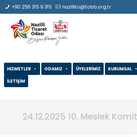
+90 256 315 9 315
nazillito@tobb.org.tr
HİZMETLER
ODAMIZ
ÜYELERİMİZ
KURUMSAL
İLETİŞİM
24.12.2025 10. Meslek Komi