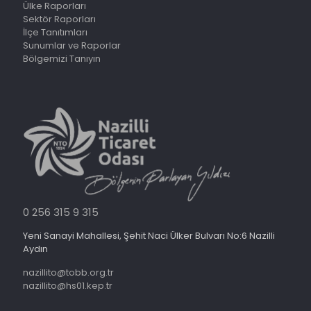
Ülke Raporları
Sektör Raporları
İlçe Tanıtımları
Sunumlar ve Raporlar
Bölgemizi Tanıyın
0 256 315 9 315
Yeni Sanayi Mahallesi, Şehit Naci Ülker Bulvarı No:6 Nazilli
Aydın
nazillito@tobb.org.tr
nazillito@hs01.kep.tr