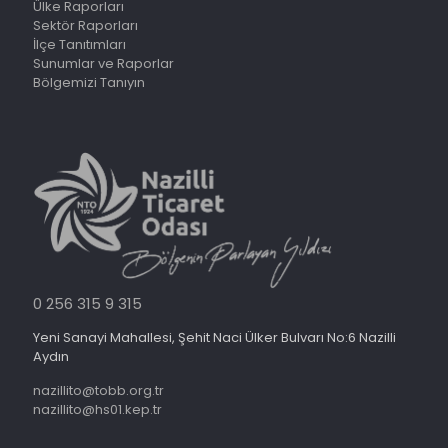
Ülke Raporları
Sektör Raporları
İlçe Tanıtımları
Sunumlar ve Raporlar
Bölgemizi Tanıyın
0 256 315 9 315
Yeni Sanayi Mahallesi, Şehit Naci Ülker Bulvarı No:6 Nazilli
Aydın
nazillito@tobb.org.tr
nazillito@hs01.kep.tr