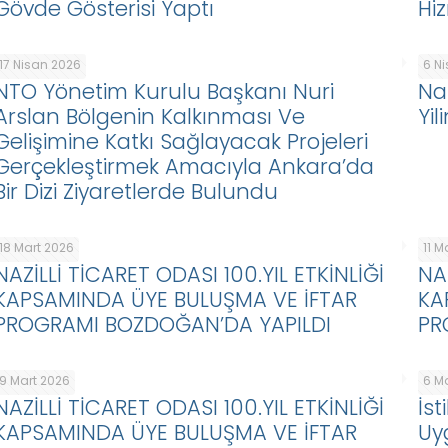
Gövde Gösterisi Yaptı
Hi
17 Nisan 2026
6 N
NTO Yönetim Kurulu Başkanı Nuri
Na
Arslan Bölgenin Kalkınması Ve
Yi
Gelişimine Katkı Sağlayacak Projeleri
Gerçekleştirmek Amacıyla Ankara’da
Bir Dizi Ziyaretlerde Bulundu
18 Mart 2026
11 M
NAZİLLİ TİCARET ODASI 100.YIL ETKİNLİĞİ
NA
KAPSAMINDA ÜYE BULUŞMA VE İFTAR
KA
PROGRAMI BOZDOĞAN’DA YAPILDI
PR
9 Mart 2026
6 M
NAZİLLİ TİCARET ODASI 100.YIL ETKİNLİĞİ
İs
KAPSAMINDA ÜYE BULUŞMA VE İFTAR
Uy