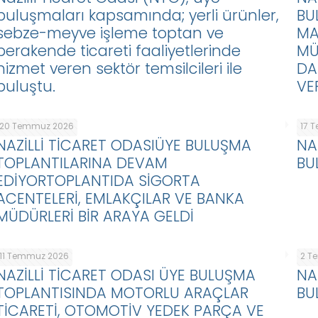
buluşmaları kapsamında; yerli ürünler,
BU
sebze-meyve işleme toptan ve
MA
perakende ticareti faaliyetlerinde
MÜ
hizmet veren sektör temsilcileri ile
DA
buluştu.
VE
20 Temmuz 2026
17 
NAZİLLİ TİCARET ODASIÜYE BULUŞMA
NA
TOPLANTILARINA DEVAM
BU
EDİYORTOPLANTIDA SİGORTA
ACENTELERİ, EMLAKÇILAR VE BANKA
MÜDÜRLERİ BİR ARAYA GELDİ
11 Temmuz 2026
2 T
NAZİLLİ TİCARET ODASI ÜYE BULUŞMA
NA
TOPLANTISINDA MOTORLU ARAÇLAR
BU
TİCARETİ, OTOMOTİV YEDEK PARÇA VE