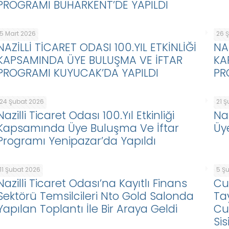
PROGRAMI BUHARKENT’DE YAPILDI
5 Mart 2026
26 
NAZİLLİ TİCARET ODASI 100.YIL ETKİNLİĞİ
NA
KAPSAMINDA ÜYE BULUŞMA VE İFTAR
KA
PROGRAMI KUYUCAK’DA YAPILDI
PR
24 Şubat 2026
21 
Nazilli Ticaret Odası 100.Yıl Etkinliği
Naz
Kapsamında Üye Buluşma Ve İftar
Üy
Programı Yenipazar’da Yapıldı
11 Şubat 2026
5 Ş
Nazilli Ticaret Odası’na Kayıtlı Finans
Cu
Sektörü Temsilcileri Nto Gold Salonda
Ta
Yapılan Toplantı İle Bir Araya Geldi
Cu
Sis