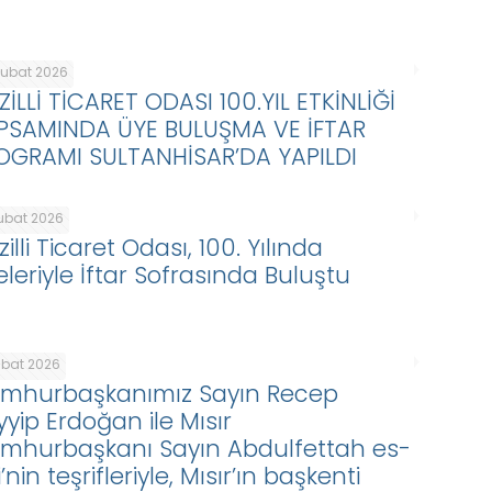
Şubat 2026
ZİLLİ TİCARET ODASI 100.YIL ETKİNLİĞİ
PSAMINDA ÜYE BULUŞMA VE İFTAR
OGRAMI SULTANHİSAR’DA YAPILDI
Şubat 2026
illi Ticaret Odası, 100. Yılında
eleriyle İftar Sofrasında Buluştu
ubat 2026
mhurbaşkanımız Sayın Recep
yyip Erdoğan ile Mısır
mhurbaşkanı Sayın Abdulfettah es-
i’nin teşrifleriyle, Mısır’ın başkenti