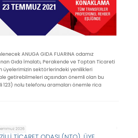
üzenlenecek ANUGA GIDA FUARINA odamız
ulunan Gıda İmalatı, Perakende ve Toptan Ticareti
 üyelerimizin sektörlerindeki yenilikleri
ale getirebilmeleri açısından önemli olan bu
ili 123) nolu telefonu aramaları önemle rica
Temmuz 2026
ZİLLİ TİCARET ODASI (NTO), ÜYE