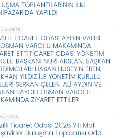
LUŞMA TOPLANTILARININ İLKİ
NİPAZAR’DA YAPILDI
aziran 2026
ZİLLİ TİCARET ODASI AYDIN VALİSİ
.OSMAN VAROL’U MAKAMINDA
YARET ETTİTİCARET ODASI YÖNETİM
RULU BAŞKANI NURİ ARSLAN, BAŞKAN
RDIMCILARI HASAN HÜSEYİN EREN,
KHAN YILDIZ İLE YÖNETİM KURULU
ELERİ SERKAN ÇELEN, ALİ AYDIN VE
RKAN SAYGILI OSMAN VAROL’U
KAMINDA ZİYARET ETTİLER
Mayıs 2026
illi Ticaret Odası 2026 Yılı Mali
şavirler Buluşma Toplantısı Oda