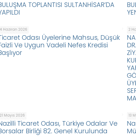
BULUŞMA TOPLANTISI SULTANHİSAR’DA
BU
YAPILDI
YE
4 Haziran 2026
2 H
Ticaret Odası Üyelerine Mahsus, Düşük
NA
Faizli Ve Uygun Vadeli Nefes Kredisi
DR
Başlıyor
Zİ
KU
YA
GÖ
ÜY
SE
MA
21 Mayıs 2026
13 
Nazilli Ticaret Odası, Türkiye Odalar Ve
Naz
Borsalar Birliği 82. Genel Kurulunda
Mü