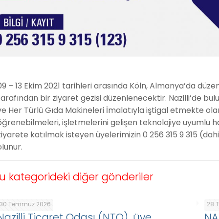
09 – 13 Ekim 2021 tarihleri arasında Köln, Almanya’da d
tarafından bir ziyaret gezisi düzenlenecektir. Nazilli’de b
ve Her Türlü Gıda Makineleri İmalatıyla iştigal etmekte olan
öğrenebilmeleri, işletmelerini gelişen teknolojiye uyumlu h
ziyarete katılmak isteyen üyelerimizin 0 256 315 9 315 (dah
olunur.
u kategorideki diğer gönderiler
30 Temmuz 2026
28 
Nazilli Ticaret Odası (NTO), üye
NA