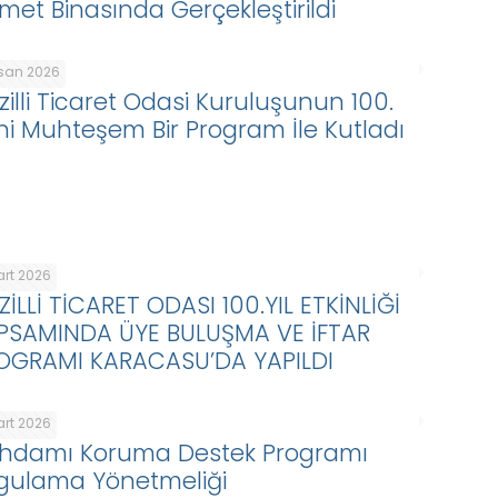
zmet Binasında Gerçekleştirildi
isan 2026
zilli Ticaret Odasi Kuruluşunun 100.
lini Muhteşem Bir Program İle Kutladı
art 2026
ZİLLİ TİCARET ODASI 100.YIL ETKİNLİĞİ
PSAMINDA ÜYE BULUŞMA VE İFTAR
OGRAMI KARACASU’DA YAPILDI
art 2026
tihdamı Koruma Destek Programı
gulama Yönetmeliği