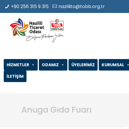
+90 256 315 9 315
nazillito@tobb.org.tr
HİZMETLER
ODAMIZ
ÜYELERİMİZ
KURUMSAL
İLETİŞİM
Anuga Gıda Fuarı