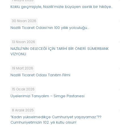
Köklü geçmişiyle, Nazilli’mizle büyüyen asırlık bir hikâye..
30 Nisan 2026
Nazilli Ticaret Odası’nın 100 yıllık yolculuğu…
13 Nisan 2026
NAZİLLİ’NİN GELECEĞİ İÇİN TARİHİ BİR ÖNERİ: SÜMERBANK
VİZYONU
19 Mart 2026
Nazilli Ticaret Odası Tanıtım Filmi
15 Ocak 2026
Üyelerimizi Tanıyalım – Simge Pastanesi
8 Aralık 2025
“Kadın yükselmedikçe Cumhuriyet yaşayamaz.”??
Cumhuriyetimizin 102. yılı kutlu olsun!