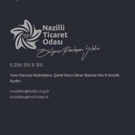
0 256 315 9 315
Yeni Sanayi Mahallesi, Şehit Naci Ülker Bulvarı No:6 Nazilli
Aydın
nazillito@tobb.org.tr
nazillito@hs01.kep.tr