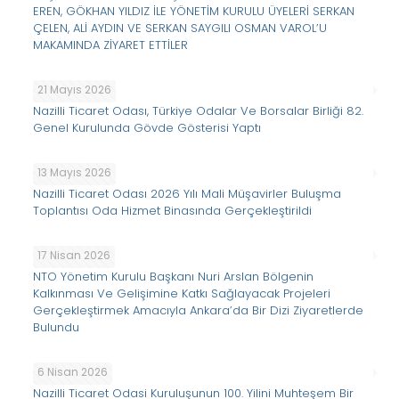
EREN, GÖKHAN YILDIZ İLE YÖNETİM KURULU ÜYELERİ SERKAN
ÇELEN, ALİ AYDIN VE SERKAN SAYGILI OSMAN VAROL’U
MAKAMINDA ZİYARET ETTİLER
21 Mayıs 2026
Nazilli Ticaret Odası, Türkiye Odalar Ve Borsalar Birliği 82.
Genel Kurulunda Gövde Gösterisi Yaptı
13 Mayıs 2026
Nazilli Ticaret Odası 2026 Yılı Mali Müşavirler Buluşma
Toplantısı Oda Hizmet Binasında Gerçekleştirildi
17 Nisan 2026
NTO Yönetim Kurulu Başkanı Nuri Arslan Bölgenin
Kalkınması Ve Gelişimine Katkı Sağlayacak Projeleri
Gerçekleştirmek Amacıyla Ankara’da Bir Dizi Ziyaretlerde
Bulundu
6 Nisan 2026
Nazilli Ticaret Odasi Kuruluşunun 100. Yilini Muhteşem Bir