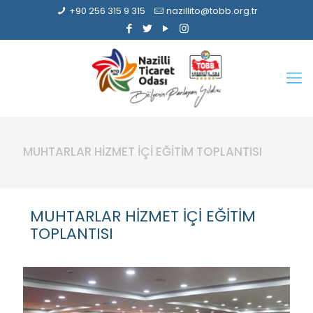
+90 256 315 9 315
nazillito@tobb.org.tr
MUHTARLAR HİZMET İÇİ EĞİTİM TOPLANTISI
MUHTARLAR HİZMET İÇİ EĞİTİM
TOPLANTISI