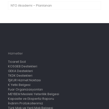
NTO Akademi – Planlanan
Hizmetler
Ticaret Sicil
KOSGEB Destekleri
GEKA Destekleri
TKDK Destekleri
İŞKUR Hizmet Noktası
K Yetki Belgesi
Fuar Organizasyonları
MEYBEM Mesleki Yeterlilik Belgesi
Kapasite ve Ekspertiz Raporu
İndirim Protokollerimiz
Türk Malı ve Yerli Malı Belgesi