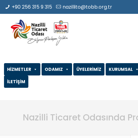
+90 256 315 9 315
nazillito@tobb.org.tr
HİZMETLER
ODAMIZ
ÜYELERİMİZ
KURUMSAL
İLETİŞİM
Nazilli Ticaret Odasında Pro