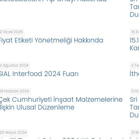
Ta
Du
2 Ocak 2025
15 
Fiyat Etiketi Yönetmeliği Hakkında
15
Ka
2 Ağustos 2024
3 T
SIAL Interfood 2024 Fuarı
İth
19 Haziran 2024
11 H
Çek Cumhuriyeti İnşaat Malzemelerine
Sr
İlişkin Ulusal Düzenleme
Ta
Du
25 Mayıs 2024
21 