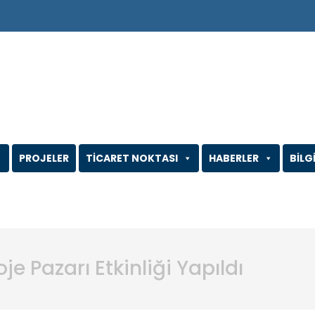
PROJELER
TİCARET NOKTASI
HABERLER
BİLG
je Pazarı Etkinliği Yapıldı