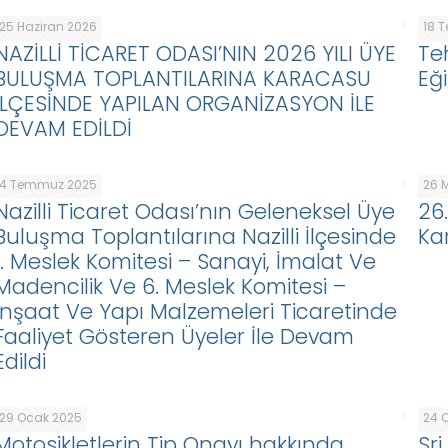
25 Haziran 2026
18 
NAZİLLİ TİCARET ODASI’NIN 2026 YILI ÜYE
Te
BULUŞMA TOPLANTILARINA KARACASU
Eği
İLÇESİNDE YAPILAN ORGANİZASYON İLE
DEVAM EDİLDİ
4 Temmuz 2025
26 
Nazilli Ticaret Odası’nın Geleneksel Üye
26
Buluşma Toplantılarına Nazilli İlçesinde
Ka
1. Meslek Komitesi – Sanayi, İmalat Ve
Madencilik Ve 6. Meslek Komitesi –
İnşaat Ve Yapı Malzemeleri Ticaretinde
Faaliyet Gösteren Üyeler İle Devam
Edildi
29 Ocak 2025
24 
Motosikletlerin Tip Onayı hakkında
Sr