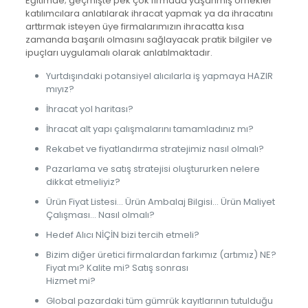
Eğitimde; geçmişte pek çok firmada yaşanmış örnekler
katılımcılara anlatılarak ihracat yapmak ya da ihracatını
arttırmak isteyen üye firmalarımızın ihracatta kısa
zamanda başarılı olmasını sağlayacak pratik bilgiler ve
ipuçları uygulamalı olarak anlatılmaktadır.
Yurtdışındaki potansiyel alıcılarla iş yapmaya HAZIR
mıyız?
İhracat yol haritası?
İhracat alt yapı çalışmalarını tamamladınız mı?
Rekabet ve fiyatlandırma stratejimiz nasıl olmalı?
Pazarlama ve satış stratejisi oluştururken nelere
dikkat etmeliyiz?
Ürün Fiyat Listesi… Ürün Ambalaj Bilgisi… Ürün Maliyet
Çalışması… Nasıl olmalı?
Hedef Alıcı NİÇİN bizi tercih etmeli?
Bizim diğer üretici firmalardan farkımız (artımız) NE?
Fiyat mı? Kalite mi? Satış sonrası
Hizmet mi?
Global pazardaki tüm gümrük kayıtlarının tutulduğu