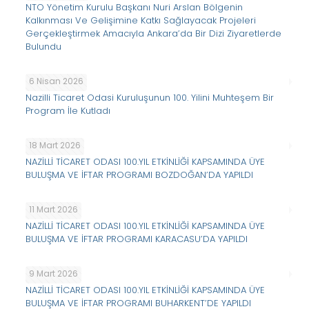
NTO Yönetim Kurulu Başkanı Nuri Arslan Bölgenin
Kalkınması Ve Gelişimine Katkı Sağlayacak Projeleri
Gerçekleştirmek Amacıyla Ankara’da Bir Dizi Ziyaretlerde
Bulundu
6 Nisan 2026
Nazilli Ticaret Odasi Kuruluşunun 100. Yilini Muhteşem Bir
Program İle Kutladı
18 Mart 2026
NAZİLLİ TİCARET ODASI 100.YIL ETKİNLİĞİ KAPSAMINDA ÜYE
BULUŞMA VE İFTAR PROGRAMI BOZDOĞAN’DA YAPILDI
11 Mart 2026
NAZİLLİ TİCARET ODASI 100.YIL ETKİNLİĞİ KAPSAMINDA ÜYE
BULUŞMA VE İFTAR PROGRAMI KARACASU’DA YAPILDI
9 Mart 2026
NAZİLLİ TİCARET ODASI 100.YIL ETKİNLİĞİ KAPSAMINDA ÜYE
BULUŞMA VE İFTAR PROGRAMI BUHARKENT’DE YAPILDI