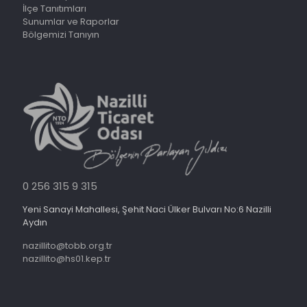
İlçe Tanıtımları
Sunumlar ve Raporlar
Bölgemizi Tanıyın
0 256 315 9 315
Yeni Sanayi Mahallesi, Şehit Naci Ülker Bulvarı No:6 Nazilli
Aydın
nazillito@tobb.org.tr
nazillito@hs01.kep.tr