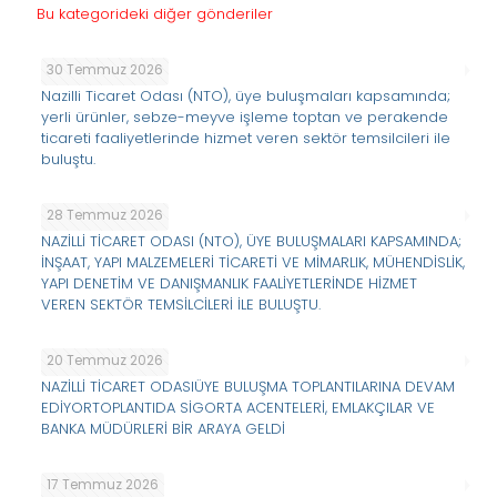
Bu kategorideki diğer gönderiler
30 Temmuz 2026
Nazilli Ticaret Odası (NTO), üye buluşmaları kapsamında;
yerli ürünler, sebze-meyve işleme toptan ve perakende
ticareti faaliyetlerinde hizmet veren sektör temsilcileri ile
buluştu.
28 Temmuz 2026
NAZİLLİ TİCARET ODASI (NTO), ÜYE BULUŞMALARI KAPSAMINDA;
İNŞAAT, YAPI MALZEMELERİ TİCARETİ VE MİMARLIK, MÜHENDİSLİK,
YAPI DENETİM VE DANIŞMANLIK FAALİYETLERİNDE HİZMET
VEREN SEKTÖR TEMSİLCİLERİ İLE BULUŞTU.
20 Temmuz 2026
NAZİLLİ TİCARET ODASIÜYE BULUŞMA TOPLANTILARINA DEVAM
EDİYORTOPLANTIDA SİGORTA ACENTELERİ, EMLAKÇILAR VE
BANKA MÜDÜRLERİ BİR ARAYA GELDİ
17 Temmuz 2026