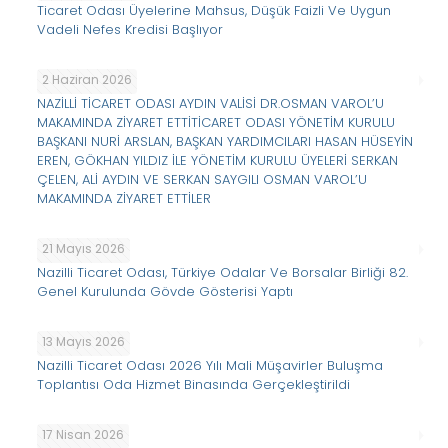
Ticaret Odası Üyelerine Mahsus, Düşük Faizli Ve Uygun
Vadeli Nefes Kredisi Başlıyor
2 Haziran 2026
NAZİLLİ TİCARET ODASI AYDIN VALİSİ DR.OSMAN VAROL’U
MAKAMINDA ZİYARET ETTİTİCARET ODASI YÖNETİM KURULU
BAŞKANI NURİ ARSLAN, BAŞKAN YARDIMCILARI HASAN HÜSEYİN
EREN, GÖKHAN YILDIZ İLE YÖNETİM KURULU ÜYELERİ SERKAN
ÇELEN, ALİ AYDIN VE SERKAN SAYGILI OSMAN VAROL’U
MAKAMINDA ZİYARET ETTİLER
21 Mayıs 2026
Nazilli Ticaret Odası, Türkiye Odalar Ve Borsalar Birliği 82.
Genel Kurulunda Gövde Gösterisi Yaptı
13 Mayıs 2026
Nazilli Ticaret Odası 2026 Yılı Mali Müşavirler Buluşma
Toplantısı Oda Hizmet Binasında Gerçekleştirildi
17 Nisan 2026