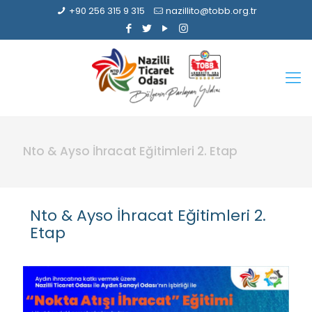
+90 256 315 9 315
nazillito@tobb.org.tr
Nto & Ayso İhracat Eğitimleri 2. Etap
Nto & Ayso İhracat Eğitimleri 2.
Etap