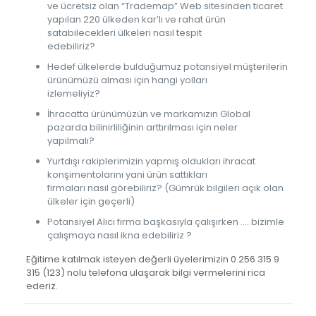
ve ücretsiz olan “Trademap” Web sitesinden ticaret
yapılan 220 ülkeden kar’lı ve rahat ürün
satabilecekleri ülkeleri nasıl tespit
edebiliriz?
Hedef ülkelerde bulduğumuz potansiyel müşterilerin
ürünümüzü alması için hangi yolları
izlemeliyiz?
İhracatta ürünümüzün ve markamızın Global
pazarda bilinirliliğinin arttırılması için neler
yapılmalı?
Yurtdışı rakiplerimizin yapmış oldukları ihracat
konşimentolarını yani ürün sattıkları
firmaları nasıl görebiliriz? (Gümrük bilgileri açık olan
ülkeler için geçerli)
Potansiyel Alıcı firma başkasıyla çalışırken …. bizimle
çalışmaya nasıl ikna edebiliriz ?
Eğitime katılmak isteyen değerli üyelerimizin 0 256 315 9
315 (123) nolu telefona ulaşarak bilgi vermelerini rica
ederiz.