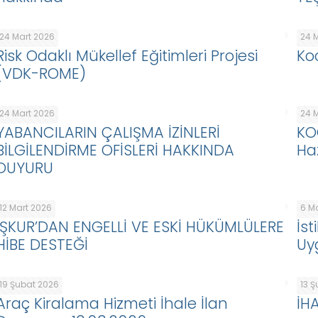
24 Mart 2026
24 
Risk Odaklı Mükellef Eğitimleri Projesi
Koo
(VDK-ROME)
24 Mart 2026
24 
YABANCILARIN ÇALIŞMA İZİNLERİ
KO
BİLGİLENDİRME OFİSLERİ HAKKINDA
Haz
DUYURU
12 Mart 2026
6 M
İŞKUR’DAN ENGELLİ VE ESKİ HÜKÜMLÜLERE
İs
HİBE DESTEĞİ
Uy
19 Şubat 2026
13 
Araç Kiralama Hizmeti İhale İlan
İH