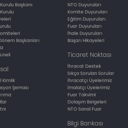
Kurulu Başkanı
NTO Duyuruları
Kurulu
Komite Duyuruları
eleri
Eğitim Duyuruları
Kurulu
Fuar Duyuruları
omiteleri
İhale Duyuruları
Dönem Başkanları
Başarı Hikayeleri
iz
Ticaret Noktası
üneli
İhracat Destek
sal
Sıkça Sorulan Sorular
 Kimlik
İhracatçı Üyelerimiz
asyon Şeması
İmalatçı Üyelerimiz
arımız
Fuar Takvimi
llar
Dolaşım Belgeleri
tni
NTO Sanal Fuar
Bilgi Bankası