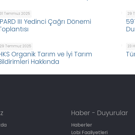
31 Temmuz 2025
29 
IPARD III Yedinci Çağrı Dönemi
59
Toplantısı
Du
29 Temmuz 2025
23 
HKS Organik Tarım ve İyi Tarım
Tü
Bildirimleri Hakkında
z
Haber - Duyurular
zda
Haberler
Lobi Faaliyetleri