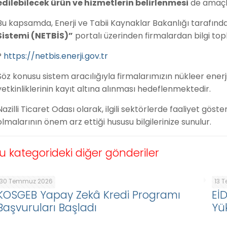
edilebilecek ürün ve hizmetlerin belirlenmesi
de amaçl
Bu kapsamda, Enerji ve Tabii Kaynaklar Bakanlığı tarafınd
Sistemi (NETBİS)”
portalı üzerinden firmalardan bilgi to
?
https://netbis.enerji.gov.tr
Söz konusu sistem aracılığıyla firmalarımızın nükleer enerj
yetkinliklerinin kayıt altına alınması hedeflenmektedir.
Nazilli Ticaret Odası olarak, ilgili sektörlerde faaliyet gös
olmalarının önem arz ettiği hususu bilgilerinize sunulur.
u kategorideki diğer gönderiler
30 Temmuz 2026
13 
KOSGEB Yapay Zekâ Kredi Programı
Eİ
Başvuruları Başladı
Yü