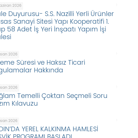
Haziran 2026
le Duyurusu- S.S. Nazilli Yerli Ürünler
isas Sanayi Sitesi Yapı Kooperatifi 1.
p 58 Adet İş Yeri İnşaatı Yapım İşi
lesi
Nisan 2026
eme Süresi ve Haksız Ticari
gulamalar Hakkında
Nisan 2026
ğlam Temelli Çoktan Seçmeli Soru
zım Kılavuzu
Nisan 2026
DIN’DA YEREL KALKINMA HAMLESİ
ŞVİK PROGRAMI BAŞLADI