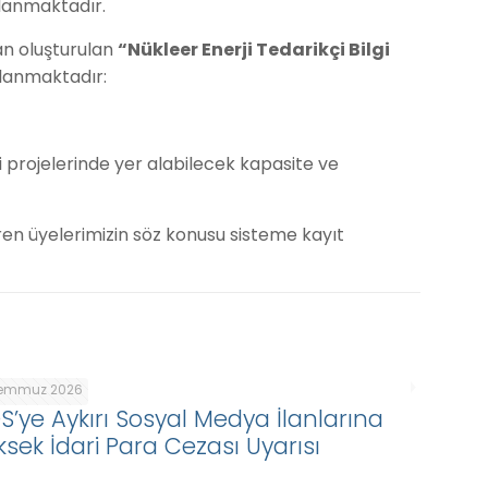
anmaktadır.
an oluşturulan
“Nükleer Enerji Tedarikçi Bilgi
planmaktadır:
i projelerinde yer alabilecek kapasite ve
teren üyelerimizin söz konusu sisteme kayıt
Temmuz 2026
DS’ye Aykırı Sosyal Medya İlanlarına
ksek İdari Para Cezası Uyarısı