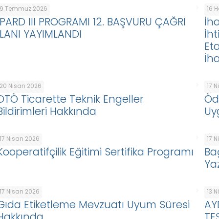
9 Temmuz 2026
16 
IPARD III PROGRAMI 12. BAŞVURU ÇAĞRI
İha
İLANI YAYIMLANDI
İht
Eta
İha
20 Nisan 2026
17 
DTÖ Ticarette Teknik Engeller
Öd
Bildirimleri Hakkında
Uy
17 Nisan 2026
17 
Kooperatifçilik Eğitimi Sertifika Programı
Ba
Ya
17 Nisan 2026
13 
Gıda Etiketleme Mevzuatı Uyum Süresi
AY
Hakkında
TE