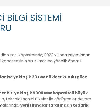
 BİLGİ SİSTEMİ
URU
iletilen yazı kapsamında; 2022 yılında yayımlanan
 kapasitesinin artırılmasına yönelik önemli
dar ise yaklaşık 20 GW nükleer kurulu güce
her biri yaklaşık 5000 MW kapasiteli büyük
, teknoloji sahibi ülkeler ile görüşmeler devam
şmalarında,
yerli firmalar tarafından tedarik