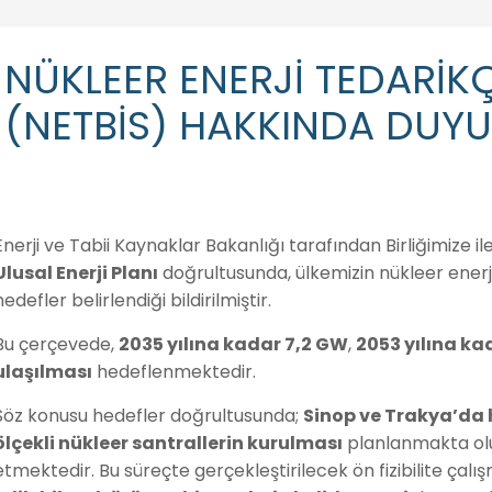
NÜKLEER ENERJİ TEDARİKÇİ
(NETBİS) HAKKINDA DUY
Enerji ve Tabii Kaynaklar Bakanlığı tarafından Birliğimize 
Ulusal Enerji Planı
doğrultusunda, ülkemizin nükleer enerji
hedefler belirlendiği bildirilmiştir.
Bu çerçevede,
2035 yılına kadar 7,2 GW
,
2053 yılına ka
ulaşılması
hedeflenmektedir.
Söz konusu hedefler doğrultusunda;
Sinop ve Trakya’da 
ölçekli nükleer santrallerin kurulması
planlanmakta olup
etmektedir. Bu süreçte gerçekleştirilecek ön fizibilite çalı