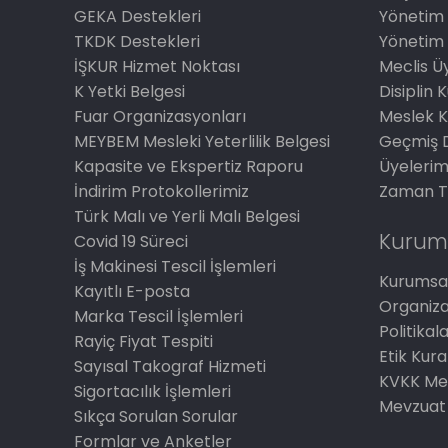
GEKA Destekleri
Yönetim 
TKDK Destekleri
Yönetim 
İŞKUR Hizmet Noktası
Meclis Üy
K Yetki Belgesi
Disiplin 
Fuar Organizasyonları
Meslek K
MEYBEM Mesleki Yeterlilik Belgesi
Geçmiş 
Kapasite ve Ekspertiz Raporu
Üyelerim
İndirim Protokollerimiz
Zaman T
Türk Malı ve Yerli Malı Belgesi
Kurum
Covid 19 Süreci
İş Makinesi Tescil İşlemleri
Kurumsal
Kayıtlı E-posta
Organiz
Marka Tescil İşlemleri
Politikal
Rayiç Fiyat Tespiti
Etik Kura
Sayısal Takograf Hizmeti
KVKK Me
Sigortacılık İşlemleri
Mevzuat
Sıkça Sorulan Sorular
Formlar ve Anketler