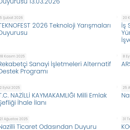
Duyurusu 13.03.2026
5 Şubat 2026
20 
TEKNOFEST 2026 Teknoloji Yarışmaları
İş 
Duyurusu
Yü
İşv
18 Kasım 2025
8 Ey
Rekabetçi Sanayi İşletmeleri Alternatif
AR
Destek Programı
2 Eylül 2025
25 
T.C. NAZİLLİ KAYMAKAMLIĞI Milli Emlak
Na
Şefliği İhale İlanı
21 Ağustos 2025
31 
Nazilli Ticaret Odasından Duyuru
KO