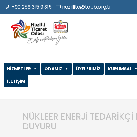
+90 256 315 9 315
nazillito@tobb.org.tr
HİZMETLER
ODAMIZ
ÜYELERİMİZ
KURUMSAL
İLETİŞİM
NÜKLEER ENERJİ TEDARİKÇİ 
DUYURU