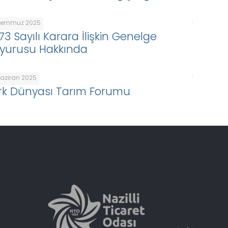
Temmuz 2025
73 Sayılı Karara İlişkin Genelge
yurusu Hakkında
Haziran 2025
rk Dünyası Tarım Forumu