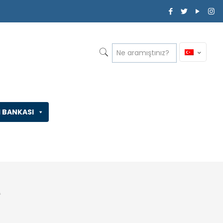
İ BANKASI
A