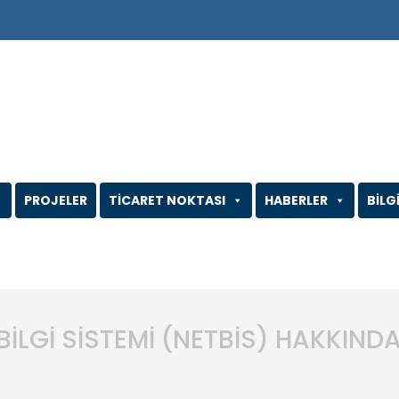
PROJELER
TİCARET NOKTASI
HABERLER
BİLG
BİLGİ SİSTEMİ (NETBİS) HAKKIND