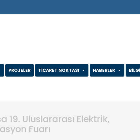
PROJELER
TİCARET NOKTASI
HABERLER
BİLG
19. Uluslararası Elektrik,
asyon Fuarı