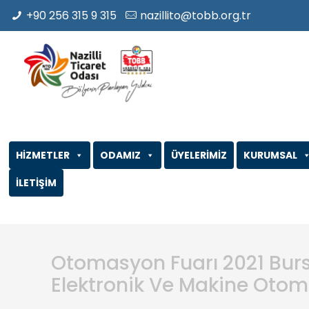
+90 256 315 9 315
nazillito@tobb.org.tr
HİZMETLER
ODAMIZ
ÜYELERİMİZ
KURUMSAL
İLETİŞİM
Otomasyon Fuarı 2021 Bursa 
Elektronik Ve Makine Otom