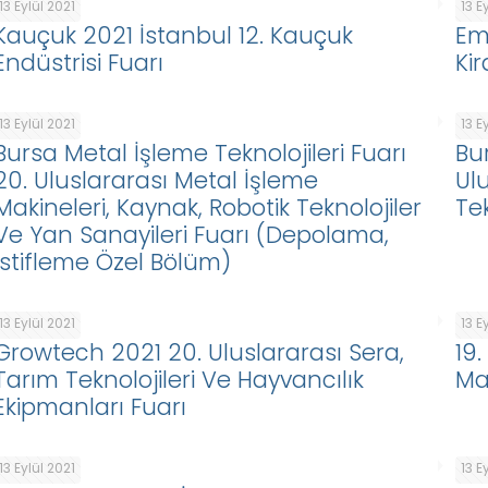
13 Eylül 2021
13 E
Kauçuk 2021 İstanbul 12. Kauçuk
Em
Endüstrisi Fuarı
Ki
13 Eylül 2021
13 E
Bursa Metal İşleme Teknolojileri Fuarı
Bur
20. Uluslararası Metal İşleme
Ulu
Makineleri, Kaynak, Robotik Teknolojiler
Tek
Ve Yan Sanayileri Fuarı (Depolama,
İstifleme Özel Bölüm)
13 Eylül 2021
13 E
Growtech 2021 20. Uluslararası Sera,
19
Tarım Teknolojileri Ve Hayvancılık
Mar
Ekipmanları Fuarı
13 Eylül 2021
13 E