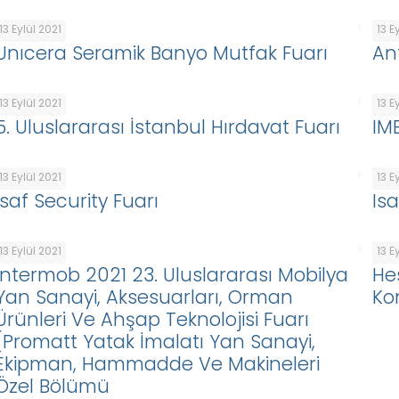
13 Eylül 2021
13 E
Unıcera Seramik Banyo Mutfak Fuarı
An
13 Eylül 2021
13 E
5. Uluslararası İstanbul Hırdavat Fuarı
IM
13 Eylül 2021
13 E
Isaf Security Fuarı
Is
13 Eylül 2021
13 E
Intermob 2021 23. Uluslararası Mobilya
He
Yan Sanayi, Aksesuarları, Orman
Ko
Ürünleri Ve Ahşap Teknolojisi Fuarı
(Promatt Yatak İmalatı Yan Sanayi,
Ekipman, Hammadde Ve Makineleri
Özel Bölümü