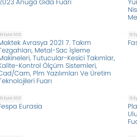
2023 Anuga Gıda Fuarı
Yu
Ni
Me
13 Eylül 2021
13 E
Maktek Avrasya 2021 7. Takım
Fa
Tezgahları, Metal-Sac İşleme
Makineleri, Tutucular-Kesici Takımlar,
Kalite-Kontrol Ölçüm Sistemleri,
Cad/Cam, Plm Yazılımları Ve Üretim
Teknolojileri Fuarı
13 Eylül 2021
13 E
Fespa Eurasia
Pla
Ulu
Fu