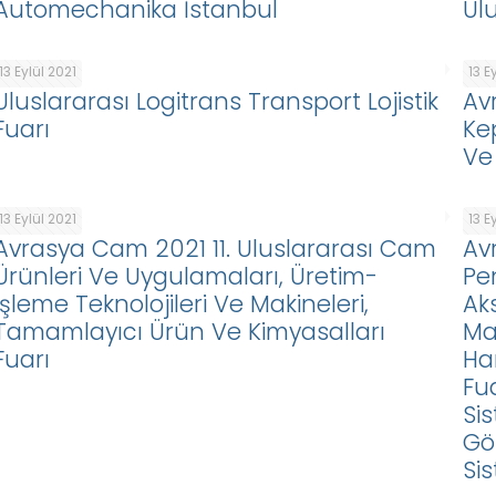
Automechanika İstanbul
Ul
13 Eylül 2021
13 E
Uluslararası Logitrans Transport Lojistik
Av
Fuarı
Ke
Ve
13 Eylül 2021
13 E
Avrasya Cam 2021 11. Uluslararası Cam
Av
Ürünleri Ve Uygulamaları, Üretim-
Pe
İşleme Teknolojileri Ve Makineleri,
Aks
Tamamlayıcı Ürün Ve Kimyasalları
Ma
Fuarı
Ha
Fu
Si
Gö
Si