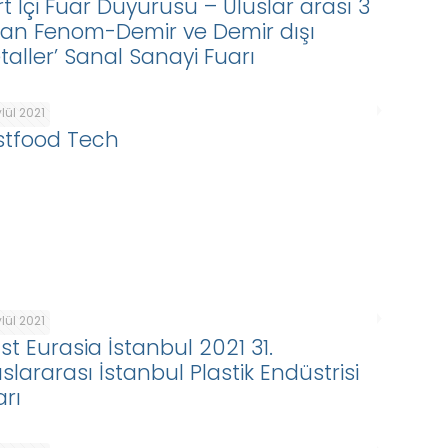
rt İçi Fuar Duyurusu – Uluslar arası 3
san Fenom-Demir ve Demir dışı
taller’ Sanal Sanayi Fuarı
ylül 2021
stfood Tech
ylül 2021
st Eurasia İstanbul 2021 31.
slararası İstanbul Plastik Endüstrisi
arı