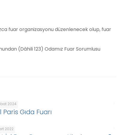
amızca fuar organizasyonu düzenlenecek olup, fuar
efonundan (Dâhili 123) Odamız Fuar Sorumlusu
ubat 2024
l Paris Gıda Fuarı
art 2022