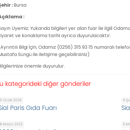
Şehir :
Bursa
Açıklama :
Sayın Üyemiz; Yukarıda bilgileri yer alan fuar ile ilgili Od
ziyaret ve konaklama tarihi ayrıca duyurulacaktır.
(Ayrıntılı Bilgi İçin; Odamız (0256) 315 93 15 numaralı tel
Mustafa Süngü ile iletişime geçebilirsiniz)
Bilgilerinize önemle duyurulur.
u kategorideki diğer gönderiler
5 Ocak 2026
9 Ş
Sial Paris Gıda Fuarı
Sia
8 Mayıs 2023
9 M