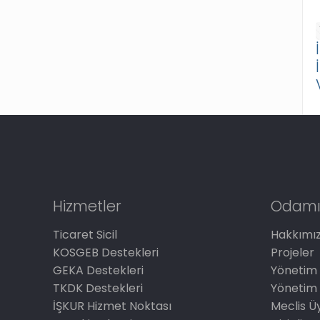
Hizmetler
Odamı
Ticaret Sicil
Hakkımı
KOSGEB Destekleri
Projeler
GEKA Destekleri
Yönetim 
TKDK Destekleri
Yönetim 
İŞKUR Hizmet Noktası
Meclis Üy