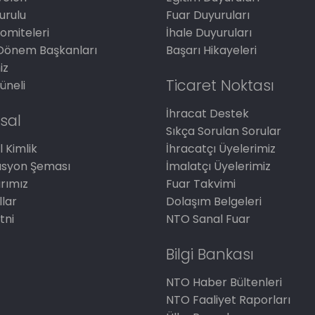
Kurulu
Fuar Duyuruları
omiteleri
İhale Duyuruları
Dönem Başkanları
Başarı Hikayeleri
iz
Ticaret Noktası
üneli
İhracat Destek
sal
Sıkça Sorulan Sorular
 Kimlik
İhracatçı Üyelerimiz
asyon Şeması
İmalatçı Üyelerimiz
arımız
Fuar Takvimi
llar
Dolaşım Belgeleri
tni
NTO Sanal Fuar
Bilgi Bankası
NTO Haber Bültenleri
NTO Faaliyet Raporları