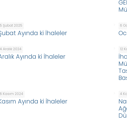
GE
Mü
5 Şubat 2025
6 O
Şubat Ayında ki İhaleler
Oc
4 Aralık 2024
12 
Aralık Ayında ki İhaleler
İh
Mü
Ta
Ba
6 Kasım 2024
4 K
Kasım Ayında ki İhaleler
Naz
Ağ
Dü