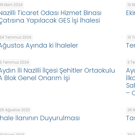
19 Ekim 2024
10 
Nazilli Ticaret Odası Hizmet Binası
Ek
Çatısına Yapılacak GES İşi İhalesi
24 Temmuz 2024
10 
Ağustos Ayında ki İhaleler
Te
3 Temmuz 2024
3 T
Aydın İli Nazilli İlçesi Şehitler Ortaokulu
Ayd
A Blok Genel Onarım İşi
İl
Sah
– 
25 Ağustos 2023
26 
İhale İlanının Duyurulması
Ta
10 Nisan 2023
30 