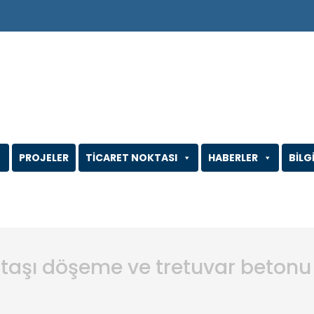
PROJELER
TİCARET NOKTASI
HABERLER
BİLG
 taşı döşeme ve tretuvar betonu