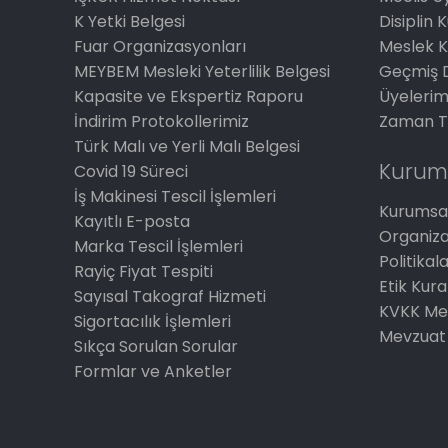
K Yetki Belgesi
Disiplin 
Fuar Organizasyonları
Meslek K
MEYBEM Mesleki Yeterlilik Belgesi
Geçmiş 
Kapasite ve Ekspertiz Raporu
Üyelerim
İndirim Protokollerimiz
Zaman T
Türk Malı ve Yerli Malı Belgesi
Kurum
Covid 19 Süreci
İş Makinesi Tescil İşlemleri
Kurumsal
Kayıtlı E-posta
Organiz
Marka Tescil İşlemleri
Politikal
Rayiç Fiyat Tespiti
Etik Kura
Sayısal Takograf Hizmeti
KVKK Me
Sigortacılık İşlemleri
Mevzuat
Sıkça Sorulan Sorular
Formlar ve Anketler