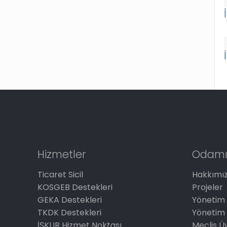
Hizmetler
Odamı
Ticaret Sicil
Hakkımı
KOSGEB Destekleri
Projeler
GEKA Destekleri
Yönetim 
TKDK Destekleri
Yönetim 
İŞKUR Hizmet Noktası
Meclis Üy