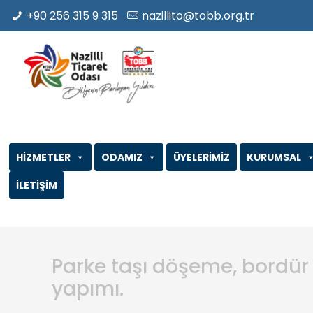
+90 256 315 9 315
nazillito@tobb.org.tr
HİZMETLER
ODAMIZ
ÜYELERİMİZ
KURUMSAL
İLETİŞİM
Parke taşı döşeme, bordür
yapımı.