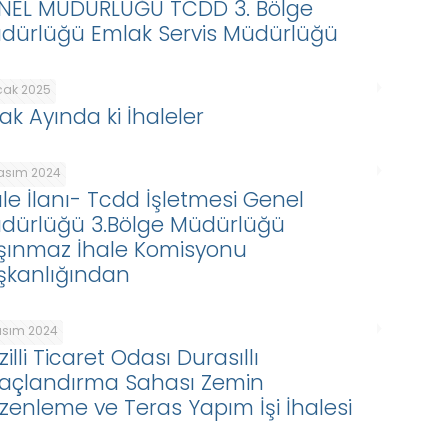
NEL MÜDÜRLÜĞÜ TCDD 3. Bölge
dürlüğü Emlak Servis Müdürlüğü
cak 2025
ak Ayında ki İhaleler
Kasım 2024
ale İlanı- Tcdd İşletmesi Genel
dürlüğü 3.Bölge Müdürlüğü
şınmaz İhale Komisyonu
şkanlığından
asım 2024
illi Ticaret Odası Durasıllı
açlandırma Sahası Zemin
zenleme ve Teras Yapım İşi İhalesi