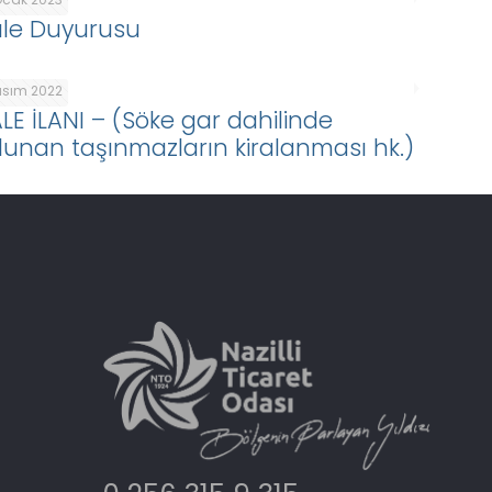
ale Duyurusu
Kasım 2022
ALE İLANI – (Söke gar dahilinde
lunan taşınmazların kiralanması hk.)