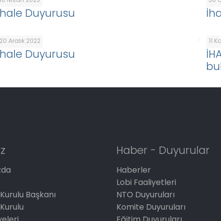
İhale Duyurusu
İh
20 Aralık 2022
11 
İhale Duyurusu
İH
bu
z
Haber - Duyurular
zda
Haberler
Lobi Faaliyetleri
Kurulu Başkanı
NTO Duyuruları
Kurulu
Komite Duyuruları
eleri
Eğitim Duyuruları