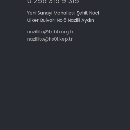
0 256 315 9 315
Yeni Sanayi Mahallesi, Şehit Naci
Ülker Bulvarı No:6 Nazilli Aydın
nazillito@tobb.org.tr
nazillito@hs01.kep.tr