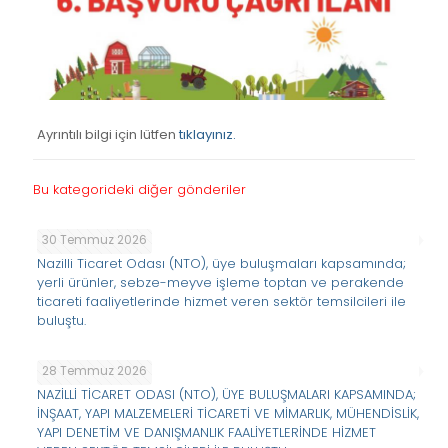
Ayrıntılı bilgi için lütfen
tıklayınız.
Bu kategorideki diğer gönderiler
30 Temmuz 2026
Nazilli Ticaret Odası (NTO), üye buluşmaları kapsamında;
yerli ürünler, sebze-meyve işleme toptan ve perakende
ticareti faaliyetlerinde hizmet veren sektör temsilcileri ile
buluştu.
28 Temmuz 2026
NAZİLLİ TİCARET ODASI (NTO), ÜYE BULUŞMALARI KAPSAMINDA;
İNŞAAT, YAPI MALZEMELERİ TİCARETİ VE MİMARLIK, MÜHENDİSLİK,
YAPI DENETİM VE DANIŞMANLIK FAALİYETLERİNDE HİZMET