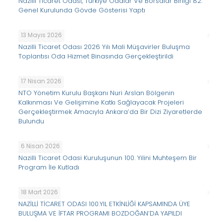
Nazilli Ticaret Odası, Türkiye Odalar Ve Borsalar Birliği 82.
Genel Kurulunda Gövde Gösterisi Yaptı
13 Mayıs 2026
Nazilli Ticaret Odası 2026 Yılı Mali Müşavirler Buluşma
Toplantısı Oda Hizmet Binasında Gerçekleştirildi
17 Nisan 2026
NTO Yönetim Kurulu Başkanı Nuri Arslan Bölgenin
Kalkınması Ve Gelişimine Katkı Sağlayacak Projeleri
Gerçekleştirmek Amacıyla Ankara’da Bir Dizi Ziyaretlerde
Bulundu
6 Nisan 2026
Nazilli Ticaret Odasi Kuruluşunun 100. Yilini Muhteşem Bir
Program İle Kutladı
18 Mart 2026
NAZİLLİ TİCARET ODASI 100.YIL ETKİNLİĞİ KAPSAMINDA ÜYE
BULUŞMA VE İFTAR PROGRAMI BOZDOĞAN’DA YAPILDI