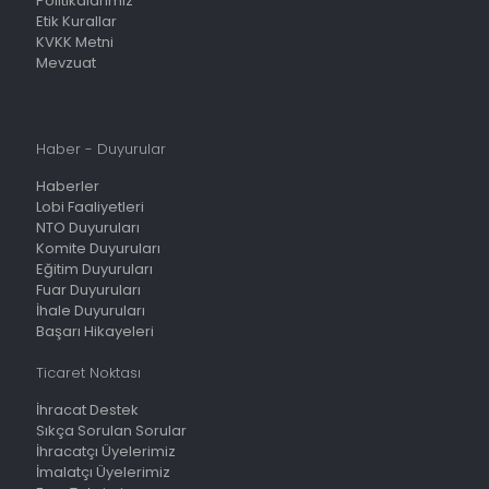
Politikalarımız
Etik Kurallar
KVKK Metni
Mevzuat
Haber - Duyurular
Haberler
Lobi Faaliyetleri
NTO Duyuruları
Komite Duyuruları
Eğitim Duyuruları
Fuar Duyuruları
İhale Duyuruları
Başarı Hikayeleri
Ticaret Noktası
İhracat Destek
Sıkça Sorulan Sorular
İhracatçı Üyelerimiz
İmalatçı Üyelerimiz