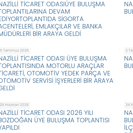
NAZİLLİ TİCARET ODASIÜYE BULUŞMA
NA
TOPLANTILARINA DEVAM
BU
EDİYORTOPLANTIDA SİGORTA
ACENTELERİ, EMLAKÇILAR VE BANKA
MÜDÜRLERİ BİR ARAYA GELDİ
11 Temmuz 2026
2 T
NAZİLLİ TİCARET ODASI ÜYE BULUŞMA
NA
TOPLANTISINDA MOTORLU ARAÇLAR
BU
TİCARETİ, OTOMOTİV YEDEK PARÇA VE
OTOMOTİV SERVİSİ İŞYERLERİ BİR ARAYA
GELDİ
26 Haziran 2026
24 
NAZİLLİ TİCARET ODASI 2026 YILI
NA
BOZDOĞAN ÜYE BULUŞMA TOPLANTISI
BU
YAPILDI
İL