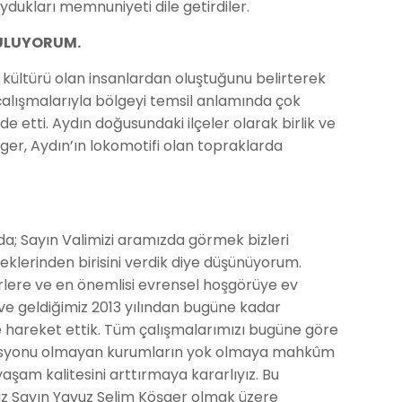
duydukları memnuniyeti dile getirdiler.
BULUYORUM.
t kültürü olan insanlardan oluştuğunu belirterek
k çalışmalarıyla bölgeyi temsil anlamında çok
ade etti. Aydın doğusundaki ilçeler olarak birlik ve
şger, Aydın’ın lokomotifi olan topraklarda
; Sayın Valimizi aramızda görmek bizleri
rneklerinden birisini verdik diye düşünüyorum.
rlere ve en önemlisi evrensel hoşgörüye ev
reve geldiğimiz 2013 yılından bugüne kadar
yle hareket ettik. Tüm çalışmalarımızı bugüne göre
e misyonu olmayan kurumların yok olmaya mahkûm
yaşam kalitesini arttırmaya kararlıyız. Bu
miz Sayın Yavuz Selim Köşger olmak üzere