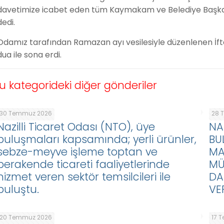
davetimize icabet eden tüm Kaymakam ve Belediye Başkanl
dedi.
Odamız tarafından Ramazan ayı vesilesiyle düzenlenen İft
dua ile sona erdi.
u kategorideki diğer gönderiler
30 Temmuz 2026
28 
Nazilli Ticaret Odası (NTO), üye
NA
buluşmaları kapsamında; yerli ürünler,
BU
sebze-meyve işleme toptan ve
MA
perakende ticareti faaliyetlerinde
MÜ
hizmet veren sektör temsilcileri ile
DA
buluştu.
VE
20 Temmuz 2026
17 