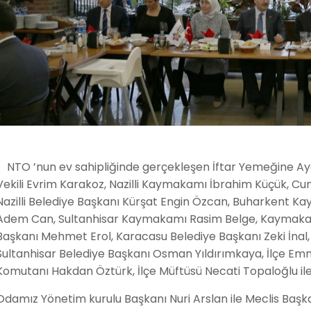
NTO ’nun ev sahipliğinde gerçekleşen İftar Yemeğine Ayd
Vekili Evrim Karakoz, Nazilli Kaymakamı İbrahim Küçük, C
Nazilli Belediye Başkanı Kürşat Engin Özcan, Buharken
Adem Can, Sultanhisar Kaymakamı Rasim Belge, Kaymakam 
Başkanı Mehmet Erol, Karacasu Belediye Başkanı Zeki İnal,
Sultanhisar Belediye Başkanı Osman Yıldırımkaya, İlçe E
Komutanı Hakdan Öztürk, İlçe Müftüsü Necati Topaloğlu ile 
Odamız Yönetim kurulu Başkanı Nuri Arslan ile Meclis Başk