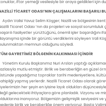
konuklar, iftar yemeği vesilesiyle bir araya geldikleri için 
NAZİLLİ TİCARET ODASI’NIN ÇALIŞMALARINI BAŞARILI 
Aydın Valisi Yavuz Selim Köşger; Nazilli ve bölgesinin ken
Nazilli Ticaret Odası ’nın da projeleri ve sosyal sorumlulu
başarılı faaliyetler yürüttüğünü, önemli işler başardığını if
dayanışma içinde bir görüntü verdiklerini söyleyen Vali Kö
bulunmaktan memnun olduğunu söyledi.
TÜM GAYRETİMİZ BÖLGENİN KALKINMASI İÇİNDİR
Yönetim Kurulu Başkanımız Nuri Arslan yaptığı açıklamada
fazlasıyla mutlu etmiştir. Birlik ve beraberliğin en güzel ö
Üstünde yaşadığımız topraklar tarihi medeniyetlere, kültü
sahipliği yapmış yerlerdir. Nazilli Ticaret Odası olarak gö
üyelerimizin her şeyin en iyisine layık oldukları düşüncesi
değil gelecekteki ihtiyaçlara göre planladık. Vizyonu v
olduklarına inanıyoruz. Bölgemizin gelişmişlik seviyesini ve 
nedenle birlik ve beraberliğe önem veriyoruz. Başta Vali