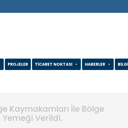
PROJELER
TİCARET NOKTASI
HABERLER
BİLG
lge Kaymakamları İle Bölge
 Yemeği Verildi.