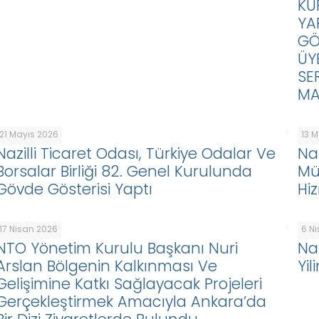
KU
YA
GÖ
ÜY
SE
MA
21 Mayıs 2026
13 
Nazilli Ticaret Odası, Türkiye Odalar Ve
Naz
Borsalar Birliği 82. Genel Kurulunda
Mü
Gövde Gösterisi Yaptı
Hi
17 Nisan 2026
6 N
NTO Yönetim Kurulu Başkanı Nuri
Na
Arslan Bölgenin Kalkınması Ve
Yi
Gelişimine Katkı Sağlayacak Projeleri
Gerçekleştirmek Amacıyla Ankara’da