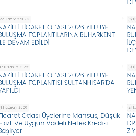
DE
22 Haziran 2026
16 
NAZİLLİ TİCARET ODASI 2026 YILI ÜYE
NA
BULUŞMA TOPLANTILARINA BUHARKENT
BU
İLE DEVAM EDİLDİ
İL
DE
12 Haziran 2026
10 
NAZİLLİ TİCARET ODASI 2026 YILI ÜYE
NA
BULUŞMA TOPLANTISI SULTANHİSAR’DA
BU
YAPILDI
YE
4 Haziran 2026
2 H
Ticaret Odası Üyelerine Mahsus, Düşük
NA
Faizli Ve Uygun Vadeli Nefes Kredisi
DR
Başlıyor
Zİ