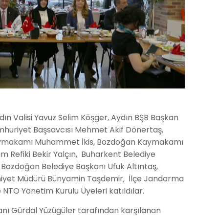
ın Valisi Yavuz Selim Köşger, Aydın BŞB Başkan
umhuriyet Başsavcısı Mehmet Akif Dönertaş,
t Kaymakamı Muhammet İkis, Bozdoğan Kaymakamı
Refiki Bekir Yalçın, Buharkent Belediye
 Bozdoğan Belediye Başkanı Ufuk Altıntaş,
mniyet Müdürü Bünyamin Taşdemir, İlçe Jandarma
NTO Yönetim Kurulu Üyeleri katıldılar.
anı Gürdal Yüzügüler tarafından karşılanan