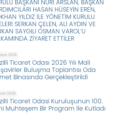
RULU BAŞKANI NURİ ARSLAN, BAŞKAN
RDIMCILARI HASAN HÜSEYİN EREN,
KHAN YILDIZ İLE YÖNETİM KURULU
ELERİ SERKAN ÇELEN, ALİ AYDIN VE
RKAN SAYGILI OSMAN VAROL’U
KAMINDA ZİYARET ETTİLER
Mayıs 2026
illi Ticaret Odası 2026 Yılı Mali
şavirler Buluşma Toplantısı Oda
zmet Binasında Gerçekleştirildi
isan 2026
zilli Ticaret Odasi Kuruluşunun 100.
lini Muhteşem Bir Program İle Kutladı