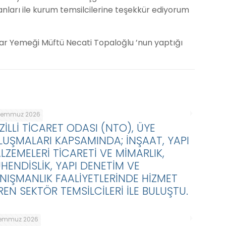
arı ile kurum temsilcilerine teşekkür ediyorum
ar Yemeği Müftü Necati Topaloğlu ’nun yaptığı
Temmuz 2026
ZİLLİ TİCARET ODASI (NTO), ÜYE
LUŞMALARI KAPSAMINDA; İNŞAAT, YAPI
LZEMELERİ TİCARETİ VE MİMARLIK,
HENDİSLİK, YAPI DENETİM VE
NIŞMANLIK FAALİYETLERİNDE HİZMET
REN SEKTÖR TEMSİLCİLERİ İLE BULUŞTU.
Temmuz 2026