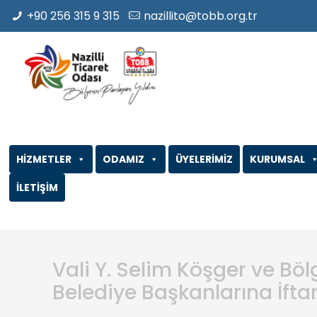
+90 256 315 9 315
nazillito@tobb.org.tr
HİZMETLER
ODAMIZ
ÜYELERİMİZ
KURUMSAL
İLETİŞİM
Vali Y. Selim Köşger ve Bö
Belediye Başkanlarına İftar