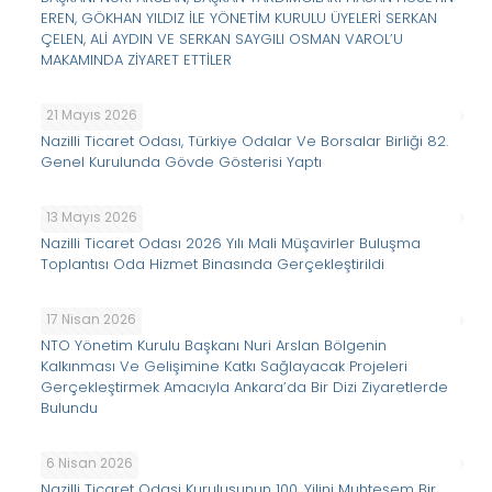
EREN, GÖKHAN YILDIZ İLE YÖNETİM KURULU ÜYELERİ SERKAN
ÇELEN, ALİ AYDIN VE SERKAN SAYGILI OSMAN VAROL’U
MAKAMINDA ZİYARET ETTİLER
21 Mayıs 2026
Nazilli Ticaret Odası, Türkiye Odalar Ve Borsalar Birliği 82.
Genel Kurulunda Gövde Gösterisi Yaptı
13 Mayıs 2026
Nazilli Ticaret Odası 2026 Yılı Mali Müşavirler Buluşma
Toplantısı Oda Hizmet Binasında Gerçekleştirildi
17 Nisan 2026
NTO Yönetim Kurulu Başkanı Nuri Arslan Bölgenin
Kalkınması Ve Gelişimine Katkı Sağlayacak Projeleri
Gerçekleştirmek Amacıyla Ankara’da Bir Dizi Ziyaretlerde
Bulundu
6 Nisan 2026
Nazilli Ticaret Odasi Kuruluşunun 100. Yilini Muhteşem Bir