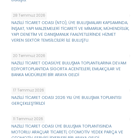
28 Temmuz 2026
NAZİLLİ TİCARET ODASI (NTO), ÜYE BULUŞMALARI KAPSAMINDA;
İNŞAAT, YAPI MALZEMELERİ TİCARETİ VE MİMARLIK, MÜHENDİSLİK,
YAPI DENETİM VE DANIŞMANLIK FAALİYETLERİNDE HİZMET
VEREN SEKTÖR TEMSİLCİLERİ İLE BULUŞTU.
20 Temmuz 2026
NAZİLLİ TİCARET ODASIÜYE BULUŞMA TOPLANTILARINA DEVAM
EDİYORTOPLANTIDA SİGORTA ACENTELERİ, EMLAKÇILAR VE
BANKA MÜDÜRLERİ BİR ARAYA GELDİ
17 Temmuz 2026
NAZİLLİ TİCARET ODASI 2026 YILI ÜYE BULUŞMA TOPLANTISI
GERÇEKLEŞTİRİLDİ
11 Temmuz 2026
NAZİLLİ TİCARET ODASI ÜYE BULUŞMA TOPLANTISINDA
MOTORLU ARAÇLAR TİCARETİ, OTOMOTİV YEDEK PARÇA VE
OTOMOTİV SERVİSİ İŞYERLERİ BİR ARAYA GELDİ