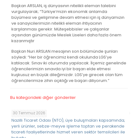
Başkan ARSLAN, iş dünyasının nitelikli eleman talebini
vurgulayarak; “Türkiye’mizin ekonomik anlamda
büyümesi ve gelişimine devam etmesi için iş dünyamızın
ve sanayicilerimizin nitelikli eleman ihtiyacının
karşılanması gerekir. Müteşebbisler ve çalışanlar
açısından günümüzde Meslek Liseleri daha fazla önem
kazanmıştır
Başkan Nuri ARSLAN mesajının son bölümünde şunları
söyledi: “Her bir öğrencimiz kendi okulunda LGS’ye
katılacak. Sınav iki oturumda yapılacak. İlçemiz genelinde
öğrencilerimizin sınavda iyi bir başarı elde etmesi
kuşkusuz en büyük dileğimizdir. LGS’ye girecek olan tüm
öğrencilerimize zihin açıklığı ve başarı diliyorum.”
Bu kategorideki diğer gönderiler
30 Temmuz 2026
Nazilli Ticaret Odası (NTO), üye buluşmaları kapsamında;
yerli ürünler, sebze-meyve işleme toptan ve perakende
ticareti faaliyetlerinde hizmet veren sektör temsilcileri ile
buluştu.