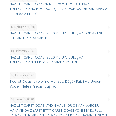
NAZİLLİ TİCARET ODASI’NIN 2026 YILI ÜYE BULUŞMA
TOPLANTILARINA KUYUCAK İLÇESİNDE YAPILAN ORGANİZASYON
İLE DEVAM EDİLDİ
12 Haziran 2026
NAZİLLİ TİCARET ODASI 2026 YILI ÜYE BULUŞMA TOPLANTISI
SULTANHİSAR’DA YAPILDI
10 Haziran 2026
NAZİLLİ TİCARET ODASI 2026 YILI ÜYE BULUŞMA
TOPLANTILARININ İLKİ YENİPAZAR’DA YAPILDI
4 Haziran 2026
Ticaret Odası Üyelerine Mahsus, Düşük Faizli Ve Uygun
Vadeli Nefes Kredisi Başlıyor
2 Haziran 2026
NAZİLLİ TİCARET ODASI AYDIN VALİSİ DR.OSMAN VAROL’U
MAKAMINDA ZİYARET ETTİTİCARET ODASI YÖNETİM KURULU
BAŞKANI NURİ ARSLAN, BAŞKAN YARDIMCILARI HASAN HÜSEYİN