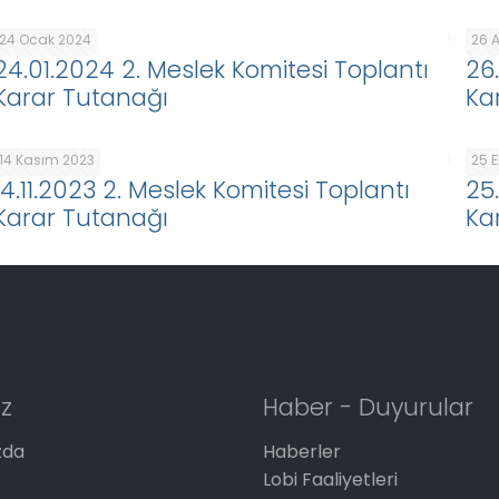
24 Ocak 2024
26 A
24.01.2024 2. Meslek Komitesi Toplantı
26
Karar Tutanağı
Ka
14 Kasım 2023
25 
14.11.2023 2. Meslek Komitesi Toplantı
25
Karar Tutanağı
Ka
z
Haber - Duyurular
zda
Haberler
Lobi Faaliyetleri