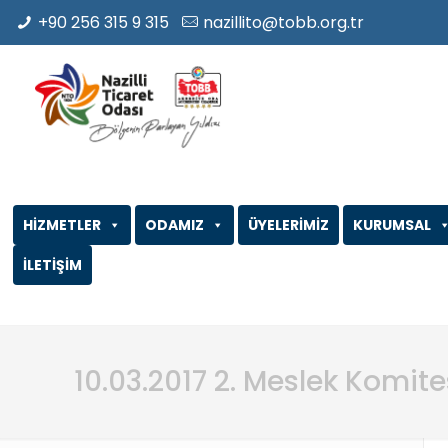
+90 256 315 9 315
nazillito@tobb.org.tr
HİZMETLER
ODAMIZ
ÜYELERİMİZ
KURUMSAL
İLETİŞİM
10.03.2017 2. Meslek Komit