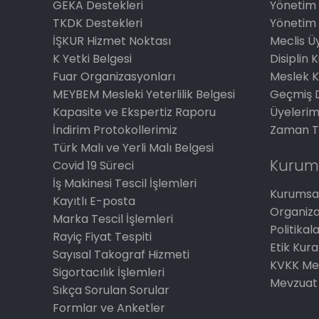
GEKA Destekleri
Yönetim 
TKDK Destekleri
Yönetim 
İŞKUR Hizmet Noktası
Meclis Üy
K Yetki Belgesi
Disiplin 
Fuar Organizasyonları
Meslek K
MEYBEM Mesleki Yeterlilik Belgesi
Geçmiş 
Kapasite ve Ekspertiz Raporu
Üyelerim
İndirim Protokollerimiz
Zaman T
Türk Malı ve Yerli Malı Belgesi
Kurum
Covid 19 Süreci
İş Makinesi Tescil İşlemleri
Kurumsal
Kayıtlı E-posta
Organiz
Marka Tescil İşlemleri
Politikal
Rayiç Fiyat Tespiti
Etik Kura
Sayısal Takograf Hizmeti
KVKK Me
Sigortacılık İşlemleri
Mevzuat
Sıkça Sorulan Sorular
Formlar ve Anketler