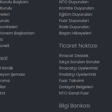
Kurulu Başkanı
NTO Duyuruları
Kurulu
Komite Duyuruları
eleri
Eğitim Duyuruları
Kurulu
Fuar Duyuruları
omiteleri
İhale Duyuruları
Dönem Başkanları
Başarı Hikayeleri
iz
Ticaret Noktası
üneli
İhracat Destek
sal
Sıkça Sorulan Sorular
 Kimlik
İhracatçı Üyelerimiz
asyon Şeması
İmalatçı Üyelerimiz
arımız
Fuar Takvimi
llar
Dolaşım Belgeleri
tni
NTO Sanal Fuar
Bilgi Bankası