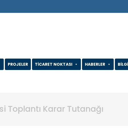
PROJELER
TİCARET NOKTASI
HABERLER
BİLG
esi Toplantı Karar Tutanağı