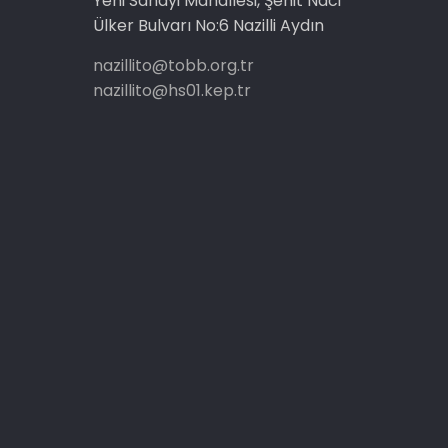
Yeni Sanayi Mahallesi, Şehit Naci
Ülker Bulvarı No:6 Nazilli Aydın
nazillito@tobb.org.tr
nazillito@hs01.kep.tr