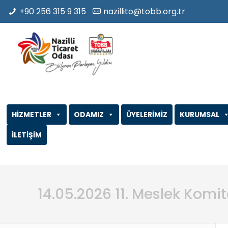
+90 256 315 9 315
nazillito@tobb.org.tr
HİZMETLER
ODAMIZ
ÜYELERİMİZ
KURUMSAL
İLETİŞİM
14.05.2026 11. Meslek Komi