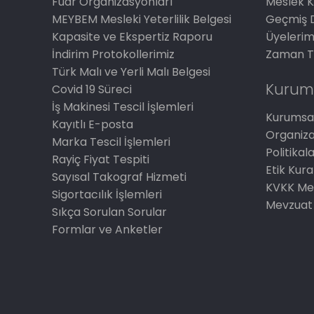
Fuar Organizasyonları
Meslek K
MEYBEM Mesleki Yeterlilik Belgesi
Geçmiş 
Kapasite ve Ekspertiz Raporu
Üyelerim
İndirim Protokollerimiz
Zaman T
Türk Malı ve Yerli Malı Belgesi
Kurum
Covid 19 Süreci
İş Makinesi Tescil İşlemleri
Kurumsal
Kayıtlı E-posta
Organiz
Marka Tescil İşlemleri
Politikal
Rayiç Fiyat Tespiti
Etik Kura
Sayısal Takograf Hizmeti
KVKK Me
Sigortacılık İşlemleri
Mevzuat
Sıkça Sorulan Sorular
Formlar ve Anketler