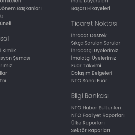
omiteleri
İhale Duyuruları
Dönem Başkanları
Başarı Hikayeleri
iz
Ticaret Noktası
üneli
İhracat Destek
sal
Sıkça Sorulan Sorular
 Kimlik
İhracatçı Üyelerimiz
asyon Şeması
İmalatçı Üyelerimiz
arımız
Fuar Takvimi
llar
Dolaşım Belgeleri
tni
NTO Sanal Fuar
Bilgi Bankası
NTO Haber Bültenleri
NTO Faaliyet Raporları
Ülke Raporları
Sektör Raporları