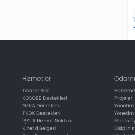
Hizmetler
Odamı
Ticaret Sicil
Hakkımı
KOSGEB Destekleri
Projeler
GEKA Destekleri
Yönetim 
TKDK Destekleri
Yönetim 
İŞKUR Hizmet Noktası
Meclis Üy
K Yetki Belgesi
Disiplin 