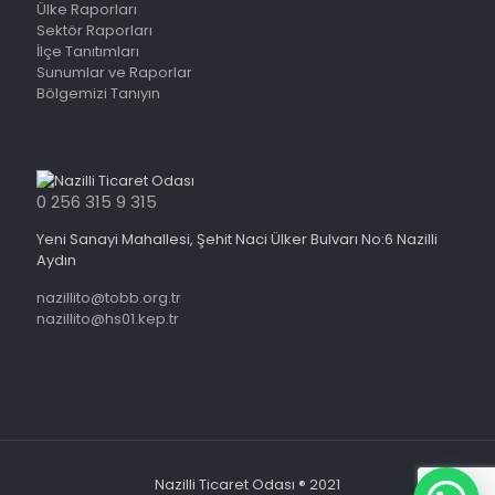
Ülke Raporları
Sektör Raporları
İlçe Tanıtımları
Sunumlar ve Raporlar
Bölgemizi Tanıyın
0 256 315 9 315
Yeni Sanayi Mahallesi, Şehit Naci Ülker Bulvarı No:6 Nazilli
Aydın
nazillito@tobb.org.tr
nazillito@hs01.kep.tr
Nazilli Ticaret Odası ® 2021