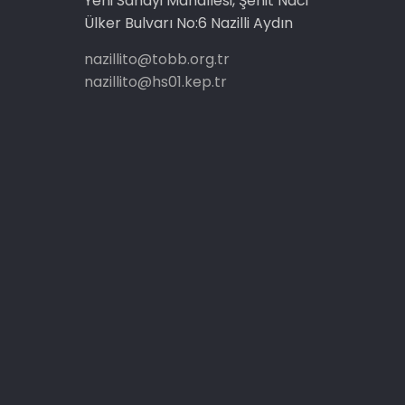
Yeni Sanayi Mahallesi, Şehit Naci
Ülker Bulvarı No:6 Nazilli Aydın
nazillito@tobb.org.tr
nazillito@hs01.kep.tr