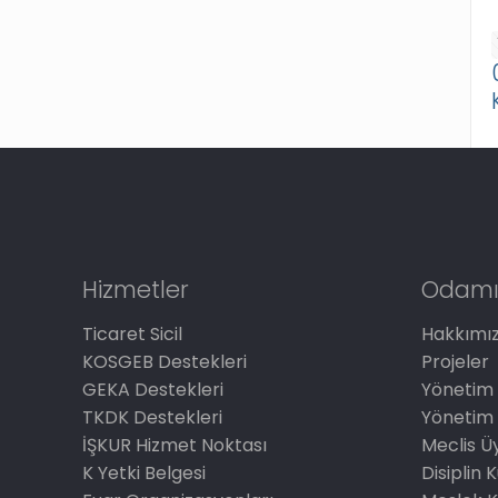
Hizmetler
Odamı
Ticaret Sicil
Hakkımı
KOSGEB Destekleri
Projeler
GEKA Destekleri
Yönetim 
TKDK Destekleri
Yönetim 
İŞKUR Hizmet Noktası
Meclis Üy
K Yetki Belgesi
Disiplin 