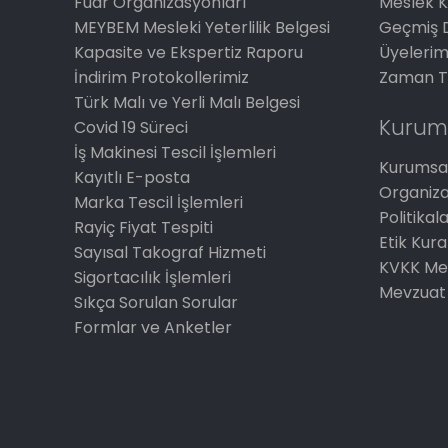
Fuar Organizasyonları
Meslek K
MEYBEM Mesleki Yeterlilik Belgesi
Geçmiş 
Kapasite ve Ekspertiz Raporu
Üyelerim
İndirim Protokollerimiz
Zaman T
Türk Malı ve Yerli Malı Belgesi
Kurum
Covid 19 Süreci
İş Makinesi Tescil İşlemleri
Kurumsal
Kayıtlı E-posta
Organiz
Marka Tescil İşlemleri
Politikal
Rayiç Fiyat Tespiti
Etik Kura
Sayısal Takograf Hizmeti
KVKK Me
Sigortacılık İşlemleri
Mevzuat
Sıkça Sorulan Sorular
Formlar ve Anketler