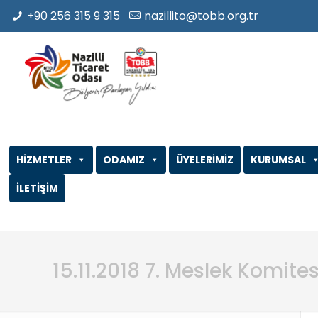
+90 256 315 9 315
nazillito@tobb.org.tr
HİZMETLER
ODAMIZ
ÜYELERİMİZ
KURUMSAL
İLETİŞİM
15.11.2018 7. Meslek Komite