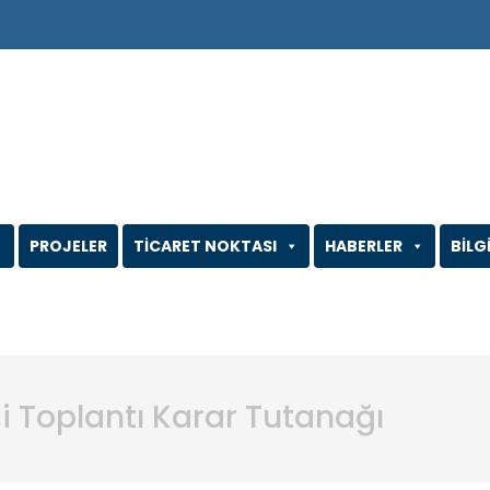
PROJELER
TİCARET NOKTASI
HABERLER
BİLG
si Toplantı Karar Tutanağı