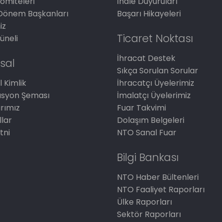
omiteleri
İhale Duyuruları
Dönem Başkanları
Başarı Hikayeleri
iz
Ticaret Noktası
üneli
İhracat Destek
sal
Sıkça Sorulan Sorular
 Kimlik
İhracatçı Üyelerimiz
asyon Şeması
İmalatçı Üyelerimiz
arımız
Fuar Takvimi
llar
Dolaşım Belgeleri
tni
NTO Sanal Fuar
Bilgi Bankası
NTO Haber Bültenleri
NTO Faaliyet Raporları
Ülke Raporları
Sektör Raporları