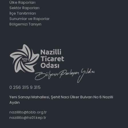
Ülke Raporları
Sektör Raporları
İlçe Tanıtımları
Sunumlar ve Raporlar
Bölgemizi Tanıyın
0 256 315 9 315
Yeni Sanayi Mahallesi, Şehit Naci Ülker Bulvarı No:6 Nazilli
Aydın
nazillito@tobb.org.tr
nazillito@hs01.kep.tr