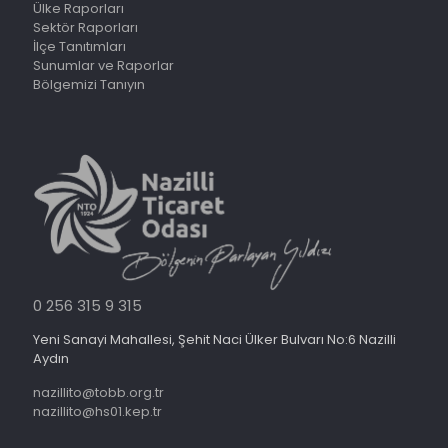
Ülke Raporları
Sektör Raporları
İlçe Tanıtımları
Sunumlar ve Raporlar
Bölgemizi Tanıyın
0 256 315 9 315
Yeni Sanayi Mahallesi, Şehit Naci Ülker Bulvarı No:6 Nazilli
Aydın
nazillito@tobb.org.tr
nazillito@hs01.kep.tr