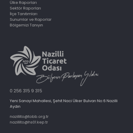
Ülke Raporları
Sektör Raporları
İlçe Tanıtımları
Sunumlar ve Raporlar
Bölgemizi Tanıyın
0 256 315 9 315
Yeni Sanayi Mahallesi, Şehit Naci Ülker Bulvarı No:6 Nazilli
Aydın
nazillito@tobb.org.tr
nazillito@hs01.kep.tr