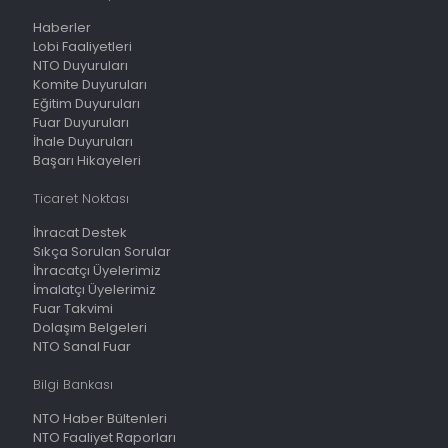
Haberler
Lobi Faaliyetleri
NTO Duyuruları
Komite Duyuruları
Eğitim Duyuruları
Fuar Duyuruları
İhale Duyuruları
Başarı Hikayeleri
Ticaret Noktası
İhracat Destek
Sıkça Sorulan Sorular
İhracatçı Üyelerimiz
İmalatçı Üyelerimiz
Fuar Takvimi
Dolaşım Belgeleri
NTO Sanal Fuar
Bilgi Bankası
NTO Haber Bültenleri
NTO Faaliyet Raporları