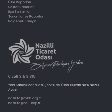
Ülke Raporları
Sektör Raporları
İlçe Tanıtımları
Sunumlar ve Raporlar
Bölgemizi Tanıyın
0 256 315 9 315
Yeni Sanayi Mahallesi, Şehit Naci Ülker Bulvarı No:6 Nazilli
Aydın
nazillito@tobb.org.tr
nazillito@hs01.kep.tr