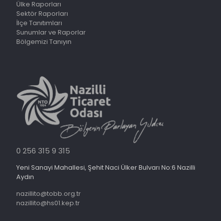
Ülke Raporları
Sektör Raporları
İlçe Tanıtımları
Sunumlar ve Raporlar
Bölgemizi Tanıyın
0 256 315 9 315
Yeni Sanayi Mahallesi, Şehit Naci Ülker Bulvarı No:6 Nazilli
Aydın
nazillito@tobb.org.tr
nazillito@hs01.kep.tr