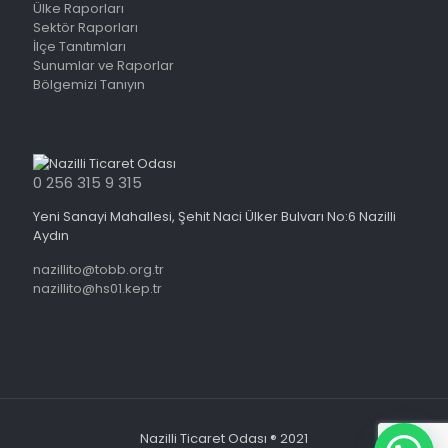
Ülke Raporları
Sektör Raporları
İlçe Tanıtımları
Sunumlar ve Raporlar
Bölgemizi Tanıyın
0 256 315 9 315
Yeni Sanayi Mahallesi, Şehit Naci Ülker Bulvarı No:6 Nazilli
Aydın
nazillito@tobb.org.tr
nazillito@hs01.kep.tr
Nazilli Ticaret Odası ® 2021