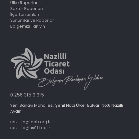
Ülke Raporları
Sektör Raporları
İlçe Tanıtımları
Sunumlar ve Raporlar
Bölgemizi Tanıyın
0 256 315 9 315
Yeni Sanayi Mahallesi, Şehit Naci Ülker Bulvarı No:6 Nazilli
Aydın
nazillito@tobb.org.tr
nazillito@hs01.kep.tr