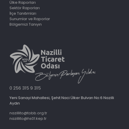
Ülke Raporları
Sektör Raporları
İlçe Tanıtımları
Sunumlar ve Raporlar
Bölgemizi Tanıyın
0 256 315 9 315
Yeni Sanayi Mahallesi, Şehit Naci Ülker Bulvarı No:6 Nazilli
Aydın
nazillito@tobb.org.tr
nazillito@hs01.kep.tr