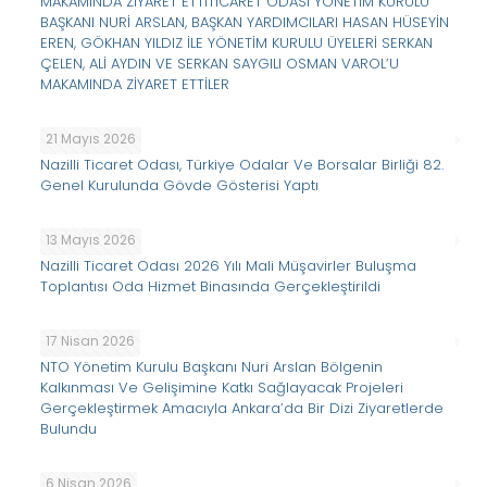
MAKAMINDA ZİYARET ETTİTİCARET ODASI YÖNETİM KURULU
BAŞKANI NURİ ARSLAN, BAŞKAN YARDIMCILARI HASAN HÜSEYİN
EREN, GÖKHAN YILDIZ İLE YÖNETİM KURULU ÜYELERİ SERKAN
ÇELEN, ALİ AYDIN VE SERKAN SAYGILI OSMAN VAROL’U
MAKAMINDA ZİYARET ETTİLER
21 Mayıs 2026
Nazilli Ticaret Odası, Türkiye Odalar Ve Borsalar Birliği 82.
Genel Kurulunda Gövde Gösterisi Yaptı
13 Mayıs 2026
Nazilli Ticaret Odası 2026 Yılı Mali Müşavirler Buluşma
Toplantısı Oda Hizmet Binasında Gerçekleştirildi
17 Nisan 2026
NTO Yönetim Kurulu Başkanı Nuri Arslan Bölgenin
Kalkınması Ve Gelişimine Katkı Sağlayacak Projeleri
Gerçekleştirmek Amacıyla Ankara’da Bir Dizi Ziyaretlerde
Bulundu
6 Nisan 2026