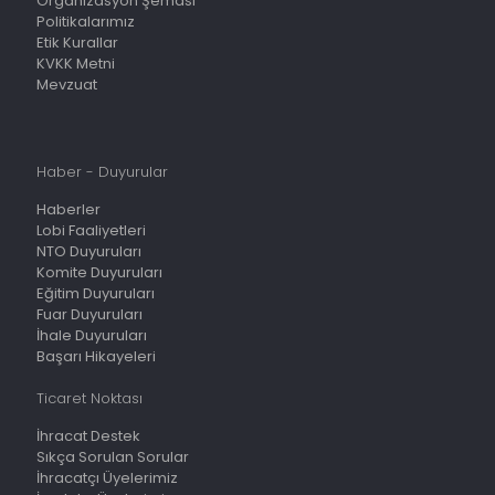
Organizasyon Şeması
Politikalarımız
Etik Kurallar
KVKK Metni
Mevzuat
Haber - Duyurular
Haberler
Lobi Faaliyetleri
NTO Duyuruları
Komite Duyuruları
Eğitim Duyuruları
Fuar Duyuruları
İhale Duyuruları
Başarı Hikayeleri
Ticaret Noktası
İhracat Destek
Sıkça Sorulan Sorular
İhracatçı Üyelerimiz