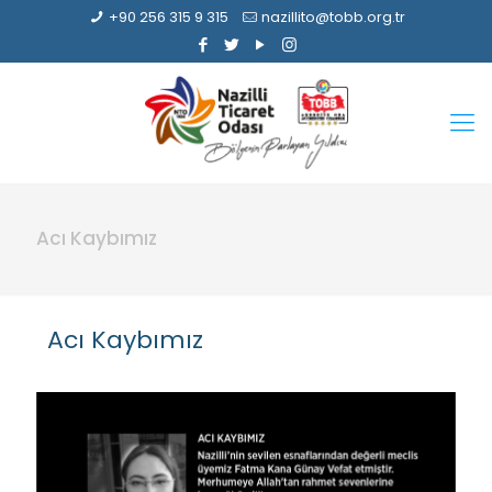
+90 256 315 9 315
nazillito@tobb.org.tr
Acı Kaybımız
Acı Kaybımız