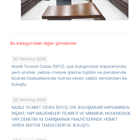
Bu kategorideki diğer gönderiler
30 Temmuz 2026
Nazilli Ticaret Odası (NTO), üye buluşmaları kapsamında;
yerli ürünler, sebze-meyve işleme toptan ve perakende
ticareti faaliyetlerinde hizmet veren sektör temsilcileri ile
buluştu.
28 Temmuz 2026
NAZİLLİ TİCARET ODASI (NTO), ÜYE BULUŞMALARI KAPSAMINDA;
İNŞAAT, YAPI MALZEMELERİ TİCARETİ VE MİMARLIK, MÜHENDİSLİK,
YAPI DENETİM VE DANIŞMANLIK FAALİYETLERİNDE HİZMET
VEREN SEKTÖR TEMSİLCİLERİ İLE BULUŞTU.