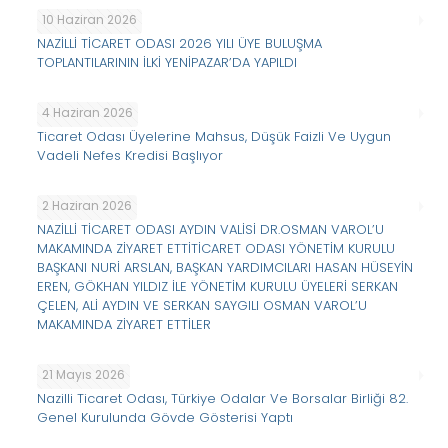
10 Haziran 2026
NAZİLLİ TİCARET ODASI 2026 YILI ÜYE BULUŞMA
TOPLANTILARININ İLKİ YENİPAZAR’DA YAPILDI
4 Haziran 2026
Ticaret Odası Üyelerine Mahsus, Düşük Faizli Ve Uygun
Vadeli Nefes Kredisi Başlıyor
2 Haziran 2026
NAZİLLİ TİCARET ODASI AYDIN VALİSİ DR.OSMAN VAROL’U
MAKAMINDA ZİYARET ETTİTİCARET ODASI YÖNETİM KURULU
BAŞKANI NURİ ARSLAN, BAŞKAN YARDIMCILARI HASAN HÜSEYİN
EREN, GÖKHAN YILDIZ İLE YÖNETİM KURULU ÜYELERİ SERKAN
ÇELEN, ALİ AYDIN VE SERKAN SAYGILI OSMAN VAROL’U
MAKAMINDA ZİYARET ETTİLER
21 Mayıs 2026
Nazilli Ticaret Odası, Türkiye Odalar Ve Borsalar Birliği 82.
Genel Kurulunda Gövde Gösterisi Yaptı