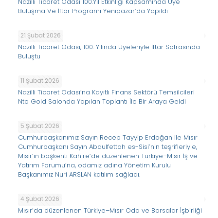
Nazilli Ticaret Odası 100.Yıl Etkinliği Kapsamında Üye
Buluşma Ve İftar Programı Yenipazar’da Yapıldı
21 Şubat 2026
Nazilli Ticaret Odası, 100. Yılında Üyeleriyle İftar Sofrasında
Buluştu
11 Şubat 2026
Nazilli Ticaret Odası’na Kayıtlı Finans Sektörü Temsilcileri
Nto Gold Salonda Yapılan Toplantı İle Bir Araya Geldi
5 Şubat 2026
Cumhurbaşkanımız Sayın Recep Tayyip Erdoğan ile Mısır
Cumhurbaşkanı Sayın Abdulfettah es-Sisi’nin teşrifleriyle,
Mısır’ın başkenti Kahire’de düzenlenen Türkiye–Mısır İş ve
Yatırım Forumu’na, odamız adına Yönetim Kurulu
Başkanımız Nuri ARSLAN katılım sağladı.
4 Şubat 2026
Mısır’da düzenlenen Türkiye–Mısır Oda ve Borsalar İşbirliği