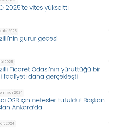
O 2025’te vites yükseltti
ralık 2025
illi’nin gurur gecesi
ylül 2025
illi Ticaret Odası’nın yürüttüğü bir
i faaliyeti daha gerçekleşti
Temmuz 2024
inci OSB için nefesler tutuldu! Başkan
slan Ankara’da
Mart 2024