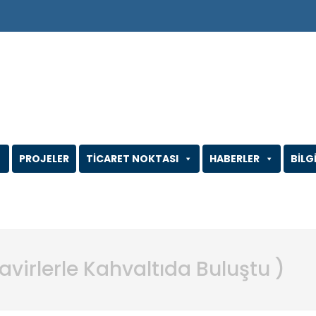
PROJELER
TİCARET NOKTASI
HABERLER
BİLG
avirlerle Kahvaltıda Buluştu )