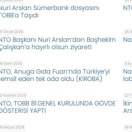
Nuri Arslan Sümerbank dosyasını
NT
TOBB’a Taşıdı
17 Ocak 2026
25 A
NTO Başkanı Nuri Arslan’dan Başhekim
Naz
Çalışkan’a hayırlı olsun ziyareti
15 Ekim 2025
11 E
NTO, Anuga Gıda Fuarı’nda Türkiye’yi
Naz
temsil eden tek oda oldu (KIROBA)
lob
2 Haziran 2025
22 
NTO, TOBB 81.GENEL KURULUNDA GÖVDE
İk
GÖSTERİSİ YAPTI
Ar
15 Mayıs 2024
18 