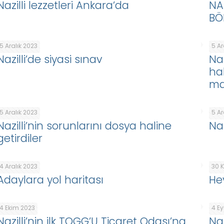
Nazilli lezzetleri Ankara’da
NA
BÖ
5 Aralık 2023
5 Ar
Nazilli’de siyasi sınav
Na
hab
ma
5 Aralık 2023
5 Ar
Nazilli’nin sorunlarını dosya haline
Naz
getirdiler
4 Aralık 2023
30 
Adaylara yol haritası
He
4 Ekim 2023
4 Ey
Nazilli’nin ilk TOGG’U Ticaret Odası’na
Na