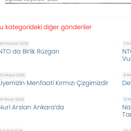
u kategorideki diğer gönderiler
26 Haziran 2026
11 H
NTO da Birlik Rüzgarı
NT
Vu
22 Mayıs 2026
8 M
Üyemizin Menfaati Kırmızı Çizgimizdir
De
14 Nisan 2026
13 
Nuri Arslan Ankara’da
Na
Ta
2 Şubat 2026
20 