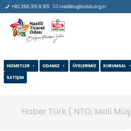
+90 256 315 9 315
nazillito@tobb.org.tr
HİZMETLER
ODAMIZ
ÜYELERİMİZ
KURUMSAL
İLETİŞİM
Haber Türk ( NTO, Mali Müş