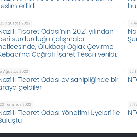
teslim edildi
bu
25 Ağustos 2023
17 
Nazilli Ticaret Odası’nın 2021 yılından
Na
beri sürdürdüğü çalışmalar
Şur
neticesinde, Olukbaşı Oğlak Çevirme
Kebabı’na Coğrafi İşaret Tescili verildi.
5 Ağustos 2023
22 
Nazilli Ticaret Odası ev sahipliğinde bir
NTO
araya geldiler
22 Temmuz 2023
21 
Nazilli Ticaret Odası Yönetimi Üyeleri ile
NT
Buluştu