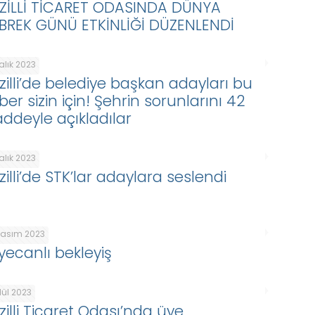
ZİLLİ TİCARET ODASINDA DÜNYA
BREK GÜNÜ ETKİNLİĞİ DÜZENLENDİ
alık 2023
zilli’de belediye başkan adayları bu
er sizin için! Şehrin sorunlarını 42
ddeyle açıkladılar
alık 2023
illi’de STK’lar adaylara seslendi
Kasım 2023
yecanlı bekleyiş
lül 2023
zilli Ticaret Odası’nda üye