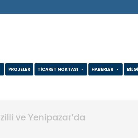
PROJELER
TİCARET NOKTASI
HABERLER
BİLG
zilli ve Yenipazar’da