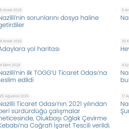
5 Aralık 2023
5 Ar
Nazilli’nin sorunlarını dosya haline
Naz
getirdiler
4 Aralık 2023
30 
Adaylara yol haritası
He
4 Ekim 2023
4 Ey
Nazilli’nin ilk TOGG’U Ticaret Odası’na
Na
teslim edildi
bu
25 Ağustos 2023
17 
Nazilli Ticaret Odası’nın 2021 yılından
Na
beri sürdürdüğü çalışmalar
Şur
neticesinde, Olukbaşı Oğlak Çevirme
Kebabı’na Coğrafi İşaret Tescili verildi.