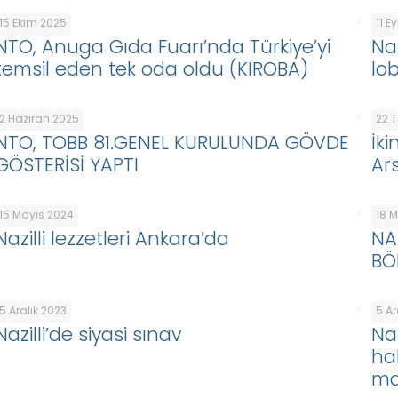
15 Ekim 2025
11 E
NTO, Anuga Gıda Fuarı’nda Türkiye’yi
Naz
temsil eden tek oda oldu (KIROBA)
lob
2 Haziran 2025
22 
NTO, TOBB 81.GENEL KURULUNDA GÖVDE
İk
GÖSTERİSİ YAPTI
Ar
15 Mayıs 2024
18 
Nazilli lezzetleri Ankara’da
NA
BÖ
5 Aralık 2023
5 Ar
Nazilli’de siyasi sınav
Na
hab
ma