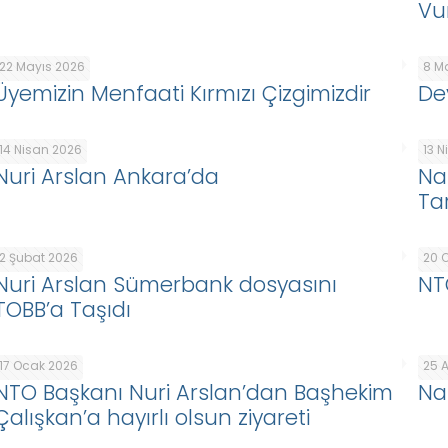
Vu
22 Mayıs 2026
8 M
Üyemizin Menfaati Kırmızı Çizgimizdir
De
14 Nisan 2026
13 
Nuri Arslan Ankara’da
Na
Ta
2 Şubat 2026
20 
Nuri Arslan Sümerbank dosyasını
NT
TOBB’a Taşıdı
17 Ocak 2026
25 A
NTO Başkanı Nuri Arslan’dan Başhekim
Naz
Çalışkan’a hayırlı olsun ziyareti