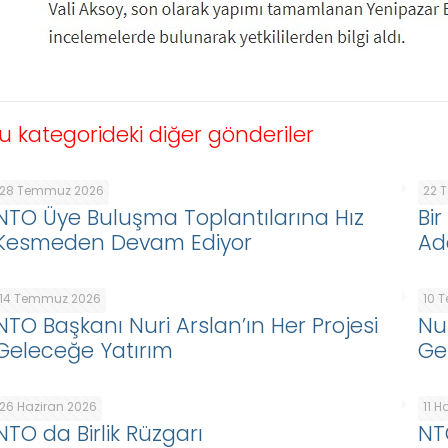
u kategorideki diğer gönderiler
28 Temmuz 2026
22 
NTO Üye Buluşma Toplantılarına Hız
Bi
Kesmeden Devam Ediyor
Ad
14 Temmuz 2026
10 
NTO Başkanı Nuri Arslan’ın Her Projesi
Nur
Geleceğe Yatırım
Ge
26 Haziran 2026
11 H
NTO da Birlik Rüzgarı
NT