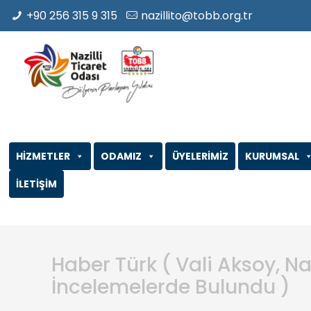
+90 256 315 9 315
nazillito@tobb.org.tr
HİZMETLER
ODAMIZ
ÜYELERİMİZ
KURUMSAL
İLETİŞİM
Haber Türk ( Vali Aksoy, Na
İncelemelerde Bulundu )