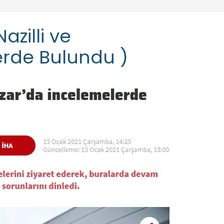
azilli ve
erde Bulundu )