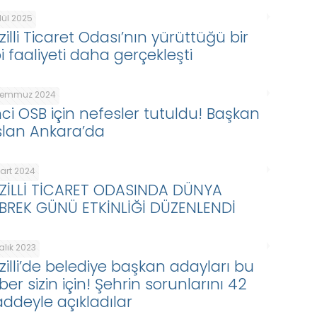
ylül 2025
illi Ticaret Odası’nın yürüttüğü bir
i faaliyeti daha gerçekleşti
Temmuz 2024
inci OSB için nefesler tutuldu! Başkan
slan Ankara’da
Mart 2024
ZİLLİ TİCARET ODASINDA DÜNYA
BREK GÜNÜ ETKİNLİĞİ DÜZENLENDİ
alık 2023
zilli’de belediye başkan adayları bu
er sizin için! Şehrin sorunlarını 42
ddeyle açıkladılar