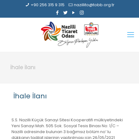
+90 256 315 9 315
nazillito@tobb.org.tr
İhale İlanı
İhale İlanı
S.S. Nazilli Küçük Sanayi Sitesi Kooperatifi mülkiyetindeki
Yeni Sanayi Mah. 505 Sok. Sosyal Tesis Binası No: 1/C –
Nazilli adresinde bulunan 3 bağımsız bölüm no’ lu
dükkanın tadilat işlerinin yaptırılması için 26/05/2021