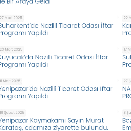
İle Bir Araya Geldi
27 Mart 2025
22 
Buharkent’de Nazilli Ticaret Odası İftar
Ka
Programı Yapıldı
Pr
20 Mart 2025
17 
Kuyucak’da Nazilli Ticaret Odası İftar
Sul
Programı Yapıldı
Pr
11 Mart 2025
27 
Yenipazar’da Nazilli Ticaret Odası İftar
NA
Programı Yapıldı
PR
19 Şubat 2025
3 Ş
Yenipazar Kaymakamı Sayın Murat
Bo
Karataş, odamıza ziyarette bulundu.
Em