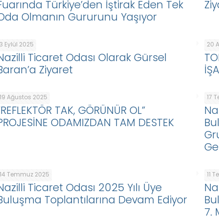
Fuarında Türkiye’den İştirak Eden Tek
Zi
Oda Olmanın Gururunu Yaşıyor
3 Eylül 2025
20 
Nazilli Ticaret Odası Olarak Gürsel
TO
Baran’a Ziyaret
İŞ
19 Ağustos 2025
17 
“REFLEKTÖR TAK, GÖRÜNÜR OL”
Naz
PROJESİNE ODAMIZDAN TAM DESTEK
Bu
Gr
Ge
14 Temmuz 2025
11 
Nazilli Ticaret Odası 2025 Yılı Üye
Na
Buluşma Toplantılarına Devam Ediyor
Bu
7.