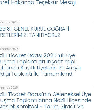
yaret Hakkında Teşekkür Mesajı
Ağustos 2025
BB 81. GENEL KURUL COĞRAFİ
ARETLERİMİZİ TANITIYORUZ
Temmuz 2025
illi Ticaret Odası 2025 Yılı Üye
luşma Toplantıları İnşaat Yapı
ubunda Kayıtlı Üyelerin Bir Araya
ldiği Toplantı İle Tamamlandı
Temmuz 2025
zilli Ticaret Odası’nın Geleneksel Üye
luşma Toplantılarına Nazilli İlçesinde
 Meslek Komitesi – Tarım, Ziraat Ve