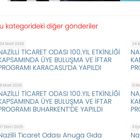
u kategorideki diğer gönderiler
24 Mart 2026
24 
NAZİLLİ TİCARET ODASI 100.YIL ETKİNLİĞİ
NA
KAPSAMINDA ÜYE BULUŞMA VE İFTAR
KA
PROGRAMI KARACASU’DA YAPILDI
PR
9 Mart 2026
9 M
NAZİLLİ TİCARET ODASI 100.YIL ETKİNLİĞİ
NA
KAPSAMINDA ÜYE BULUŞMA VE İFTAR
KA
PROGRAMI BUHARKENT’DE YAPILDI
PR
17 Ekim 2025
3 Ey
Nazilli Ticaret Odası Anuga Gıda
Na