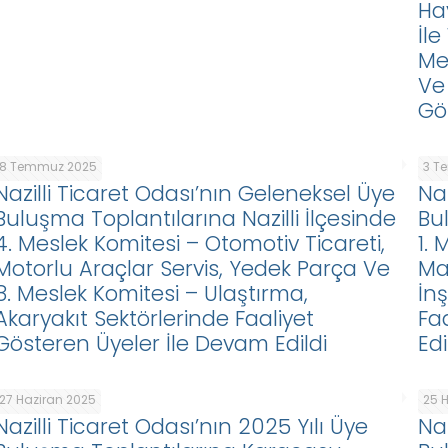
Ha
İle
Mey
Ve 
Gö
8 Temmuz 2025
3 T
Nazilli Ticaret Odası’nın Geleneksel Üye
Na
Buluşma Toplantılarına Nazilli İlçesinde
Bu
4. Meslek Komitesi – Otomotiv Ticareti,
1.
Motorlu Araçlar Servis, Yedek Parça Ve
Ma
8. Meslek Komitesi – Ulaştırma,
İn
Akaryakıt Sektörlerinde Faaliyet
Fa
Gösteren Üyeler İle Devam Edildi
Edi
27 Haziran 2025
25 
Nazilli Ticaret Odası’nın 2025 Yılı Üye
Naz