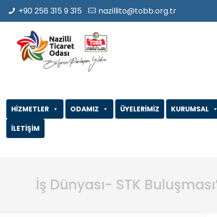
+90 256 315 9 315
nazillito@tobb.org.tr
HİZMETLER
ODAMIZ
ÜYELERİMİZ
KURUMSAL
İLETİŞİM
İş Dünyası- STK Buluşması”