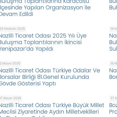
Buluşma Toplantılarına Karacasu
Bu
İlçesinde Yapılan Organizasyon İle
Bu
Devam Edildi
23 Haziran 2025
19 
Nazilli Ticaret Odası 2025 Yılı Üye
Naz
Buluşma Toplantılarının İkincisi
Bu
Yenipazar’da Yapıldı
Su
2 Mayıs 2025
18 
Nazilli Ticaret Odası Türkiye Odalar Ve
Na
Borsalar Birliği 81.Genel Kurulunda
Bo
Gövde Gösterisi Yaptı
17 Nisan 2025
27 
Nazilli Ticaret Odası Türkiye Büyük Millet
Bo
Meclisi Ziyaretinde Aydın Milletvekilleri
Pr