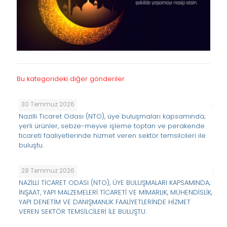
Bu kategorideki diğer gönderiler
30 Temmuz 2026
Nazilli Ticaret Odası (NTO), üye buluşmaları kapsamında;
yerli ürünler, sebze-meyve işleme toptan ve perakende
ticareti faaliyetlerinde hizmet veren sektör temsilcileri ile
buluştu.
28 Temmuz 2026
NAZİLLİ TİCARET ODASI (NTO), ÜYE BULUŞMALARI KAPSAMINDA;
İNŞAAT, YAPI MALZEMELERİ TİCARETİ VE MİMARLIK, MÜHENDİSLİK,
YAPI DENETİM VE DANIŞMANLIK FAALİYETLERİNDE HİZMET
VEREN SEKTÖR TEMSİLCİLERİ İLE BULUŞTU.