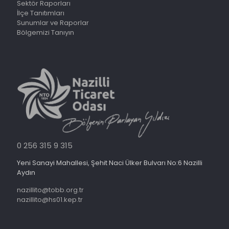
Sektör Raporları
İlçe Tanıtımları
Sunumlar ve Raporlar
Bölgemizi Tanıyın
0 256 315 9 315
Yeni Sanayi Mahallesi, Şehit Naci Ülker Bulvarı No:6 Nazilli
Aydın
nazillito@tobb.org.tr
nazillito@hs01.kep.tr