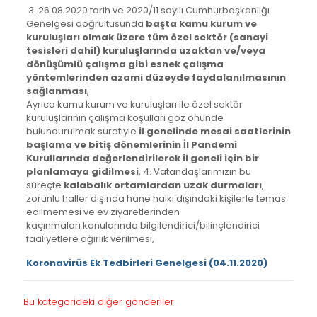
3. 26.08.2020 tarih ve 2020/11 sayılı Cumhurbaşkanlığı
Genelgesi doğrultusunda
başta kamu kurum ve
kuruluşları olmak üzere tüm özel sektör (sanayi
tesisleri dahil) kuruluşlarında uzaktan ve/veya
dönüşümlü çalışma gibi esnek çalışma
yöntemlerinden azami düzeyde faydalanılmasının
sağlanması
,
Ayrıca kamu kurum ve kuruluşları ile özel sektör
kuruluşlarının çalışma koşulları göz önünde
bulundurulmak suretiyle
il genelinde mesai saatlerinin
başlama ve bitiş dönemlerinin İl Pandemi
Kurullarında değerlendirilerek il geneli için bir
planlamaya gidilmesi
, 4. Vatandaşlarımızın bu
süreçte
kalabalık ortamlardan uzak durmaları
,
zorunlu haller dışında hane halkı dışındaki kişilerle temas
edilmemesi ve ev ziyaretlerinden
kaçınmaları konularında bilgilendirici/bilinçlendirici
faaliyetlere ağırlık verilmesi,
Koronavirüs Ek Tedbirleri Genelgesi (04.11.2020)
Bu kategorideki diğer gönderiler