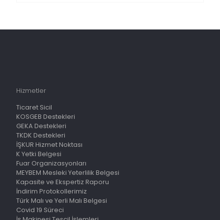
Hizmetler
Ticaret Sicil
KOSGEB Destekleri
GEKA Destekleri
TKDK Destekleri
İŞKUR Hizmet Noktası
K Yetki Belgesi
Fuar Organizasyonları
MEYBEM Mesleki Yeterlilik Belgesi
Kapasite ve Ekspertiz Raporu
İndirim Protokollerimiz
Türk Malı ve Yerli Malı Belgesi
Covid 19 Süreci
İş Makinesi Tescil İşlemleri