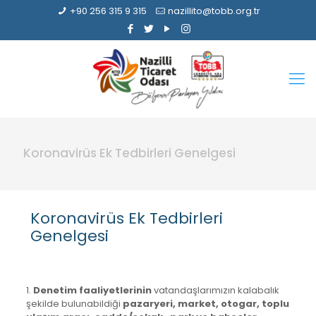
+90 256 315 9 315
nazillito@tobb.org.tr
Koronavirüs Ek Tedbirleri Genelgesi
Koronavirüs Ek Tedbirleri
Genelgesi
1.
Denetim faaliyetlerinin
vatandaşlarımızın kalabalık
şekilde bulunabildiği
pazaryeri, market, otogar, toplu