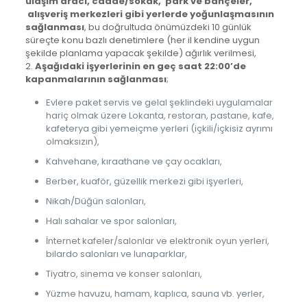
ulaşım aracı, cadde/sokak, park ve bahçeler,
alışveriş merkezleri gibi yerlerde yoğunlaşmasının
sağlanması
, bu doğrultuda önümüzdeki 10 günlük
süreçte konu bazlı denetimlere (her il kendine uygun
şekilde planlama yapacak şekilde) ağırlık verilmesi,
2.
Aşağıdaki işyerlerinin en geç saat 22:00’de
kapanmalarının sağlanması
;
Evlere paket servis ve gel­al şeklindeki uygulamalar
hariç olmak üzere Lokanta, restoran, pastane, kafe,
kafeterya gibi yeme­içme yerleri (içkili/içkisiz ayrımı
olmaksızın),
Kahvehane, kıraathane ve çay ocakları,
Berber, kuaför, güzellik merkezi gibi işyerleri,
Nikah/Düğün salonları,
Halı sahalar ve spor salonları,
İnternet kafeler/salonlar ve elektronik oyun yerleri,
bilardo salonları ve lunaparklar,
Tiyatro, sinema ve konser salonları,
Yüzme havuzu, hamam, kaplıca, sauna vb. yerler,