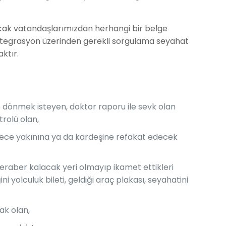
cak vatandaşlarımızdan herhangi bir belge
 entegrasyon üzerinden gerekli sorgulama seyahat
ktır.
 dönmek isteyen, doktor raporu ile sevk olan
rolü olan,
erece yakınına ya da kardeşine refakat edecek
eraber kalacak yeri olmayıp ikamet ettikleri
i yolculuk bileti, geldiği araç plakası, seyahatini
ak olan,