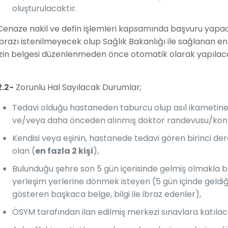
oluşturulacaktır.
Cenaze nakil ve defin işlemleri kapsamında başvuru yapa
ibrazı istenilmeyecek olup Sağlık Bakanlığı ile sağlanan
izin belgesi düzenlenmeden önce otomatik olarak yapılaca
2.2-
Zorunlu Hal Sayılacak Durumlar;
Tedavi olduğu hastaneden taburcu olup asıl ikametine
ve/veya daha önceden alınmış doktor randevusu/kont
Kendisi veya eşinin, hastanede tedavi gören birinci d
olan (
en fazla 2 kişi
),
Bulunduğu şehre son 5 gün içerisinde gelmiş olmakla b
yerleşim yerlerine dönmek isteyen (5 gün içinde geldiğin
gösteren başkaca belge, bilgi ile ibraz edenler),
ÖSYM tarafından ilan edilmiş merkezi sınavlara katılac