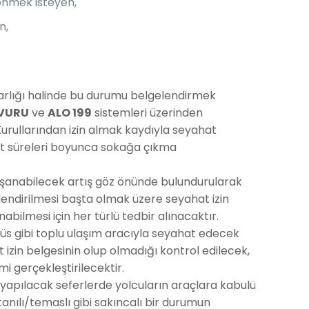
önmek isteyen,
n,
 varlığı halinde bu durumu belgelendirmek
VURU
ve
ALO 199
sistemleri üzerinden
urullarından izin almak kaydıyla seyahat
ahat süreleri boyunca sokağa çıkma
şanabilecek artış göz önünde bulundurularak
endirilmesi başta olmak üzere seyahat izin
nabilmesi için her türlü tedbir alınacaktır.
büs gibi toplu ulaşım aracıyla seyahat edecek
izin belgesinin olup olmadığı kontrol edilecek,
mi gerçekleştirilecektir.
 yapılacak seferlerde yolcuların araçlara kabulü
ılı/temaslı gibi sakıncalı bir durumun