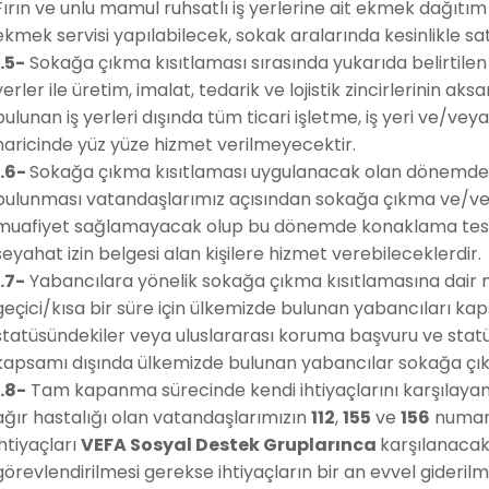
Fırın ve unlu mamul ruhsatlı iş yerlerine ait ekmek dağıt
ekmek servisi yapılabilecek, sokak aralarında kesinlikle sa
1.5-
Sokağa çıkma kısıtlaması sırasında yukarıda belirtilen t
yerler ile üretim, imalat, tedarik ve lojistik zincirlerini
bulunan iş yerleri dışında tüm ticari işletme, iş yeri ve/ve
haricinde yüz yüze hizmet verilmeyecektir.
1.6-
Sokağa çıkma kısıtlaması uygulanacak olan dönemde
bulunması vatandaşlarımız açısından sokağa çıkma ve/vey
muafiyet sağlamayacak olup bu dönemde konaklama tesisl
seyahat izin belgesi alan kişilere hizmet verebileceklerdir.
1.7-
Yabancılara yönelik sokağa çıkma kısıtlamasına dair 
geçici/kısa bir süre için ülkemizde bulunan yabancıları kap
statüsündekiler veya uluslararası koruma başvuru ve statü s
kapsamı dışında ülkemizde bulunan yabancılar sokağa çıkm
1.8-
Tam kapanma sürecinde kendi ihtiyaçlarını karşılayam
ağır hastalığı olan vatandaşlarımızın
112
,
155
ve
156
numara
ihtiyaçları
VEFA Sosyal Destek Gruplarınca
karşılanacak
görevlendirilmesi gerekse ihtiyaçların bir an evvel gideril