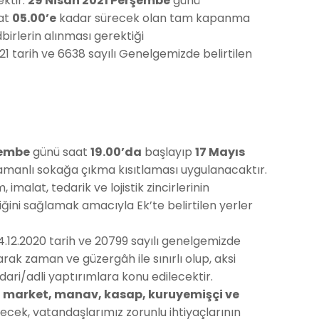
ktir.
29 Nisan 2021 Perşembe
günü
at
05.00’e
kadar sürecek olan tam kapanma
irlerin alınması gerektiği
tarih ve 6638 sayılı Genelgemizde belirtilen
şembe
günü saat
19.00’da
başlayıp
17 Mayıs
amanlı sokağa çıkma kısıtlaması uygulanacaktır.
alat, tedarik ve lojistik zincirlerinin
iğini sağlamak amacıyla Ek’te belirtilen yerler
4.12.2020 tarih ve 20799 sayılı genelgemizde
arak zaman ve güzergâh ile sınırlı olup, aksi
ari/adli yaptırımlara konu edilecektir.
, market, manav, kasap, kuruyemişçi ve
lecek, vatandaşlarımız zorunlu ihtiyaçlarının