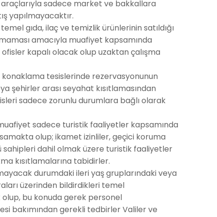
ım araçlarıyla sadece market ve bakkallara
tış yapılmayacaktır.
emel gıda, ilaç ve temizlik ürünlerinin satıldığı
n aksamaması amacıyla muafiyet kapsamında
ya ofisler kapalı olacak olup uzaktan çalışma
 konaklama tesislerinde rezervasyonunun
a şehirler arası seyahat kısıtlamasından
eri sadece zorunlu durumlara bağlı olarak
muafiyet sadece turistik faaliyetler kapsamında
samakta olup; ikamet izinliler, geçici koruma
ahipleri dahil olmak üzere turistik faaliyetler
a kısıtlamalarına tabidirler.
ayacak durumdaki ileri yaş gruplarındaki veya
ları üzerinden bildirdikleri temel
 olup, bu konuda gerek personel
mesi bakımından gerekli tedbirler Valiler ve