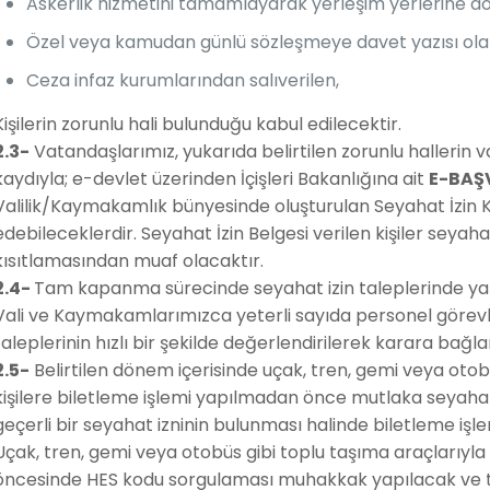
Askerlik hizmetini tamamlayarak yerleşim yerlerine d
Özel veya kamudan günlü sözleşmeye davet yazısı ola
Ceza infaz kurumlarından salıverilen,
Kişilerin zorunlu hali bulunduğu kabul edilecektir.
2.3-
Vatandaşlarımız, yukarıda belirtilen zorunlu hallerin
kaydıyla; e-devlet üzerinden İçişleri Bakanlığına ait
E-BAŞ
Valilik/Kaymakamlık bünyesinde oluşturulan Seyahat İzin K
edebileceklerdir. Seyahat İzin Belgesi verilen kişiler sey
kısıtlamasından muaf olacaktır.
2.4-
Tam kapanma sürecinde seyahat izin taleplerinde ya
Vali ve Kaymakamlarımızca yeterli sayıda personel görevl
taleplerinin hızlı bir şekilde değerlendirilerek karara bağla
2.5-
Belirtilen dönem içerisinde uçak, tren, gemi veya oto
kişilere biletleme işlemi yapılmadan önce mutlaka seyahat 
geçerli bir seyahat izninin bulunması halinde biletleme işle
Uçak, tren, gemi veya otobüs gibi toplu taşıma araçlarıyla
öncesinde HES kodu sorgulaması muhakkak yapılacak ve tan