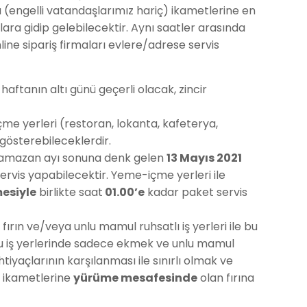
a (engelli vatandaşlarımız hariç) ikametlerine en
ara gidip gelebilecektir. Aynı saatler arasında
line sipariş firmaları evlere/adrese servis
haftanın altı günü geçerli olacak, zincir
e yerleri (restoran, lokanta, kafeterya,
 gösterebileceklerdir.
amazan ayı sonuna denk gelen
13 Mayıs 2021
ervis yapabilecektir. Yeme-içme yerleri ile
esiyle
birlikte saat
01.00’e
kadar paket servis
ın ve/veya unlu mamul ruhsatlı iş yerleri ile bu
(Bu iş yerlerinde sadece ekmek ve unlu mamul
tiyaçlarının karşılanması ile sınırlı olmak ve
) ikametlerine
yürüme mesafesinde
olan fırına