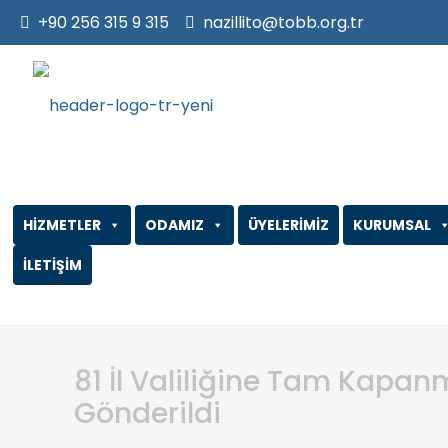
+90 256 315 9 315
nazillito@tobb.org.tr
HİZMETLER
ODAMIZ
ÜYELERİMİZ
KURUMSAL
İLETİŞİM
81 İl Valiliğine Tam Kapan
Gönderildi