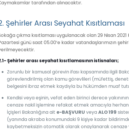
Kaymakamlar tarafından alınacaktır.
2. Şehirler Arası Seyahat Kısıtlaması
Sokağa çıkma kısıtlaması uygulanacak olan 29 Nisan 2021 
Pazartesi günü saat 05.00’e kadar vatandaşlarımızın şehirle
verilmeyecektir.
2.1-
Şehirler arası seyahat kısıtlamasının istisnaları;
Zorunlu bir kamusal görevin ifası kapsamında ilgili B
görevlendirilmiş olan kamu görevlileri (müfettiş, denet
belgesini ibraz etmek kaydıyla bu hükümden muaf tutu
Kendisi veya eşinin, vefat eden birinci derece yakınını
cenaze nakil işlemine refakat etmek amacıyla herhang
İçişleri Bakanlığına ait
e-BAŞVURU
veya
ALO 199
siste
(yanında akraba konumundaki 9 kişiye kadar bildirimde
kaybetmeksizin otomatik olarak onaylanarak cenaze ya