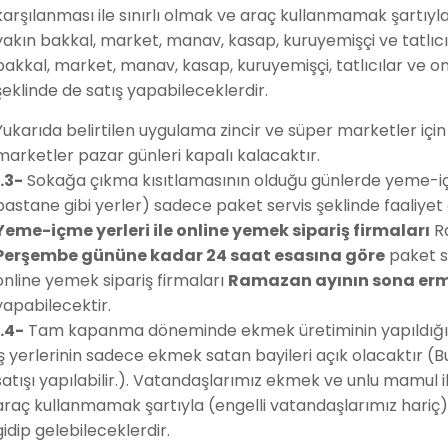
karşılanması ile sınırlı olmak ve araç kullanmamak şartıyl
yakın bakkal, market, manav, kasap, kuruyemişçi ve tatlıcıl
bakkal, market, manav, kasap, kuruyemişçi, tatlıcılar ve on
şeklinde de satış yapabileceklerdir.
Yukarıda belirtilen uygulama zincir ve süper marketler için 
marketler pazar günleri kapalı kalacaktır.
1.3-
Sokağa çıkma kısıtlamasının olduğu günlerde yeme-içm
pastane gibi yerler) sadece paket servis şeklinde faaliyet
Yeme-içme yerleri ile online yemek sipariş firmaları
R
Perşembe gününe kadar 24 saat esasına göre
paket s
online yemek sipariş firmaları
Ramazan ayının sona erm
yapabilecektir.
1.4-
Tam kapanma döneminde ekmek üretiminin yapıldığı fır
iş yerlerinin sadece ekmek satan bayileri açık olacaktır 
satışı yapılabilir.). Vatandaşlarımız ekmek ve unlu mamul ih
araç kullanmamak şartıyla (engelli vatandaşlarımız hariç
gidip gelebileceklerdir.