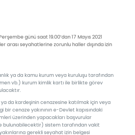
Perşembe günü saat 19.00’dan 17 Mayıs 2021
r arası seyahatlerine zorunlu haller dışında izin
akanlık ya da kamu kurum veya kuruluşu tarafından
men vb.) kurum kimlik kartı ile birlikte görev
lacaktır.
n ya da kardeşinin cenazesine katılmak için veya
i bir cenaze yakınının e-Devlet kapısındaki
mleri üzerinden yapacakları başvurular
 bulunabilecektir) sistem tarafından vakit
kınlarına gerekli seyahat izin belgesi