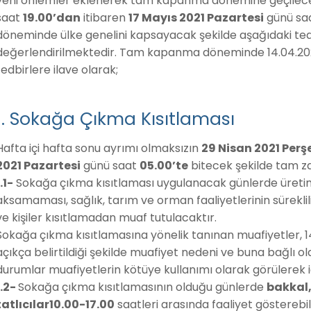
yeni önlemler eklenerek tam kapanma dönemine geçilece
saat
19.00’dan
itibaren
17 Mayıs 2021 Pazartesi
günü sa
döneminde ülke genelini kapsayacak şekilde aşağıdaki tedb
değerlendirilmektedir. Tam kapanma döneminde 14.04.2021 
tedbirlere ilave olarak;
1. Sokağa Çıkma Kısıtlaması
Hafta içi hafta sonu ayrımı olmaksızın
29 Nisan 2021 Per
2021 Pazartesi
günü saat
05.00’te
bitecek şekilde tam z
1.1-
Sokağa çıkma kısıtlaması uygulanacak günlerde üretim, im
aksamaması, sağlık, tarım ve orman faaliyetlerinin süreklil
ve kişiler kısıtlamadan muaf tutulacaktır.
Sokağa çıkma kısıtlamasına yönelik tanınan muafiyetler, 1
açıkça belirtildiği şekilde muafiyet nedeni ve buna bağlı ol
durumlar muafiyetlerin kötüye kullanımı olarak görülerek id
1.2-
Sokağa çıkma kısıtlamasının olduğu günlerde
bakkal
tatlıcılar10.00-17.00
saatleri arasında faaliyet gösterebi