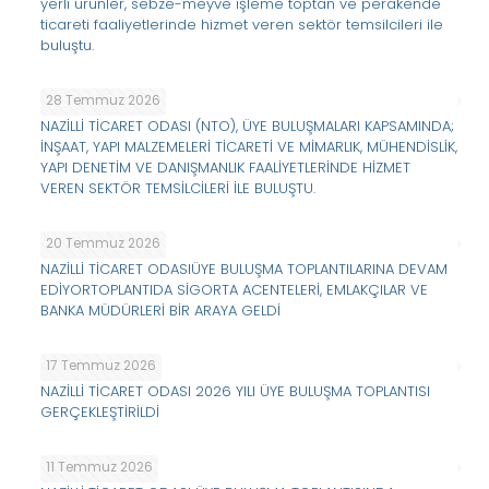
yerli ürünler, sebze-meyve işleme toptan ve perakende
ticareti faaliyetlerinde hizmet veren sektör temsilcileri ile
buluştu.
28 Temmuz 2026
NAZİLLİ TİCARET ODASI (NTO), ÜYE BULUŞMALARI KAPSAMINDA;
İNŞAAT, YAPI MALZEMELERİ TİCARETİ VE MİMARLIK, MÜHENDİSLİK,
YAPI DENETİM VE DANIŞMANLIK FAALİYETLERİNDE HİZMET
VEREN SEKTÖR TEMSİLCİLERİ İLE BULUŞTU.
20 Temmuz 2026
NAZİLLİ TİCARET ODASIÜYE BULUŞMA TOPLANTILARINA DEVAM
EDİYORTOPLANTIDA SİGORTA ACENTELERİ, EMLAKÇILAR VE
BANKA MÜDÜRLERİ BİR ARAYA GELDİ
17 Temmuz 2026
NAZİLLİ TİCARET ODASI 2026 YILI ÜYE BULUŞMA TOPLANTISI
GERÇEKLEŞTİRİLDİ
11 Temmuz 2026