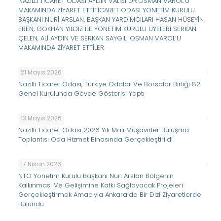
NAZİLLİ TİCARET ODASI AYDIN VALİSİ DR.OSMAN VAROL’U
MAKAMINDA ZİYARET ETTİTİCARET ODASI YÖNETİM KURULU
BAŞKANI NURİ ARSLAN, BAŞKAN YARDIMCILARI HASAN HÜSEYİN
EREN, GÖKHAN YILDIZ İLE YÖNETİM KURULU ÜYELERİ SERKAN
ÇELEN, ALİ AYDIN VE SERKAN SAYGILI OSMAN VAROL’U
MAKAMINDA ZİYARET ETTİLER
21 Mayıs 2026
Nazilli Ticaret Odası, Türkiye Odalar Ve Borsalar Birliği 82.
Genel Kurulunda Gövde Gösterisi Yaptı
13 Mayıs 2026
Nazilli Ticaret Odası 2026 Yılı Mali Müşavirler Buluşma
Toplantısı Oda Hizmet Binasında Gerçekleştirildi
17 Nisan 2026
NTO Yönetim Kurulu Başkanı Nuri Arslan Bölgenin
Kalkınması Ve Gelişimine Katkı Sağlayacak Projeleri
Gerçekleştirmek Amacıyla Ankara’da Bir Dizi Ziyaretlerde
Bulundu