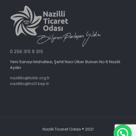
0 256 315 9 315
Yeni Sanayi Mahallesi, Şehit Naci Ülker Bulvarı No:6 Nazilli
Aydın
nazillito@tobb.org.tr
nazillito@hs01.kep.tr
Nazilli Ticaret Odası ® 2021