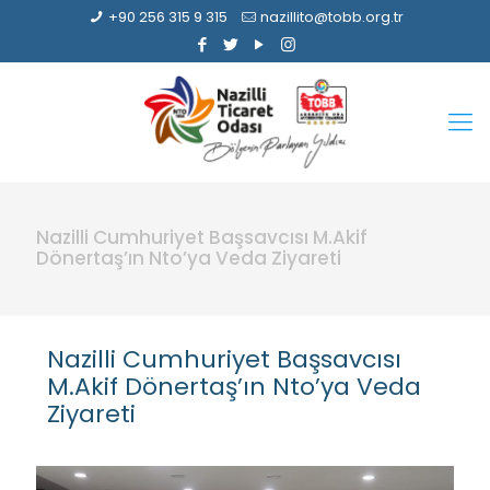
+90 256 315 9 315
nazillito@tobb.org.tr
Nazilli Cumhuriyet Başsavcısı M.Akif
Dönertaş’ın Nto’ya Veda Ziyareti
Nazilli Cumhuriyet Başsavcısı
M.Akif Dönertaş’ın Nto’ya Veda
Ziyareti