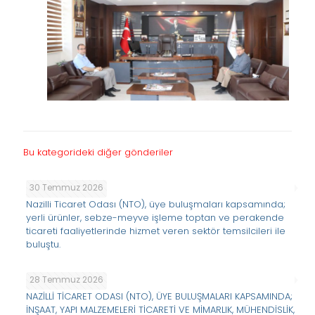
Bu kategorideki diğer gönderiler
30 Temmuz 2026
Nazilli Ticaret Odası (NTO), üye buluşmaları kapsamında;
yerli ürünler, sebze-meyve işleme toptan ve perakende
ticareti faaliyetlerinde hizmet veren sektör temsilcileri ile
buluştu.
28 Temmuz 2026
NAZİLLİ TİCARET ODASI (NTO), ÜYE BULUŞMALARI KAPSAMINDA;
İNŞAAT, YAPI MALZEMELERİ TİCARETİ VE MİMARLIK, MÜHENDİSLİK,